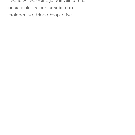
(Majid Al Maskati e Jordan Ullman) ha 
annunciato un tour mondiale da 
protagonista, Good People Live.