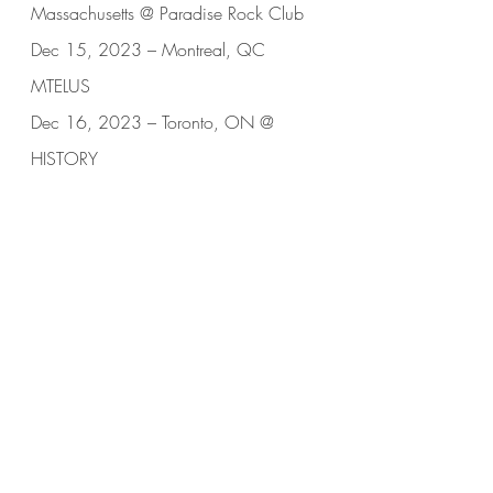
Massachusetts @ Paradise Rock Club
Dec 15, 2023 – Montreal, QC 
MTELUS
Dec 16, 2023 – Toronto, ON @ 
HISTORY
Feb 4, 2024 – Dublin, Ireland @ The 
Academy
Feb 6, 2024 – Glasgow, UK @ 
SWG3 TV Studio
Feb 7, 2024 – Manchester, UK @ O2 
Ritz
Feb 9, 2024 – London, UK O2 @ 
Forum Kentish Town
Feb 11, 2024 – Birmingham, UK @ 