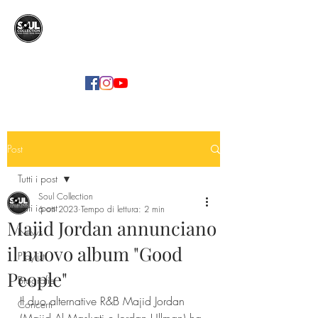
SOUL COLLECTION
Soul Food | Soul Mind
Post
Tutti i post
Soul Collection
Tutti i post
6 ott 2023
Tempo di lettura: 2 min
Majid Jordan annunciano
News
il nuovo album "Good
Playlist
People"
Biografie
Il duo alternative R&B Majid Jordan 
Concerti