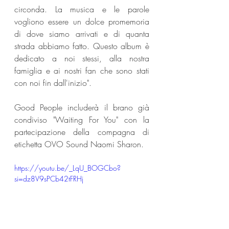
circonda. La musica e le parole 
vogliono essere un dolce promemoria 
di dove siamo arrivati e di quanta 
strada abbiamo fatto. Questo album è 
dedicato a noi stessi, alla nostra 
famiglia e ai nostri fan che sono stati 
con noi fin dall'inizio".
Good People includerà il brano già 
condiviso "Waiting For You" con la 
partecipazione della compagna di 
etichetta OVO Sound Naomi Sharon. 
https://youtu.be/_LqU_BOGCbo?
si=dz8V9sPCb42tFRHj