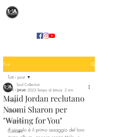
SOUL COLLECTION
Soul Food | Soul Mind
Post
Tutti i post
Soul Collection
Tutti i post
24 set 2023
Tempo di lettura: 2 min
Majid Jordan reclutano
News
Naomi Sharon per
Playlist
"Waiting for You"
Biografie
Il singolo è il primo assaggio del loro 
Concerti