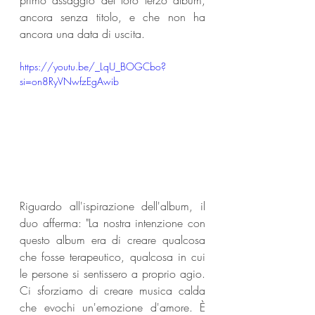
primo assaggio del loro terzo album, 
ancora senza titolo, e che non ha 
ancora una data di uscita.
https://youtu.be/_LqU_BOGCbo?
si=on8RyVNwfzEgAwib
Riguardo all'ispirazione dell'album, il 
duo afferma: "La nostra intenzione con 
questo album era di creare qualcosa 
che fosse terapeutico, qualcosa in cui 
le persone si sentissero a proprio agio. 
Ci sforziamo di creare musica calda 
che evochi un'emozione d'amore. È 