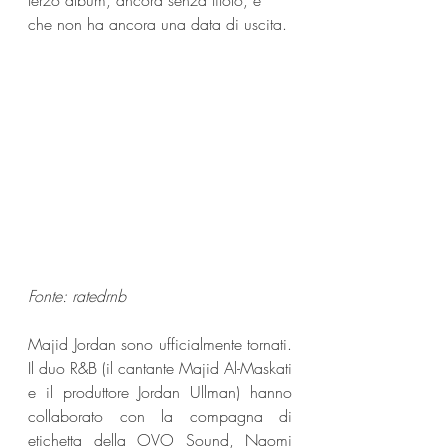
terzo album, ancora senza titolo, e 
che non ha ancora una data di uscita.
Fonte: ratedrnb
Majid Jordan sono ufficialmente tornati. 
Il duo R&B (il cantante Majid Al-Maskati 
e il produttore Jordan Ullman) hanno 
collaborato con la compagna di 
etichetta della OVO Sound, Naomi 