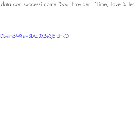
 data con successi come "Soul Provider", "Time, Love & Ten
.
NDb-nm5M?si=SLAd3XBe3J5fcHkO