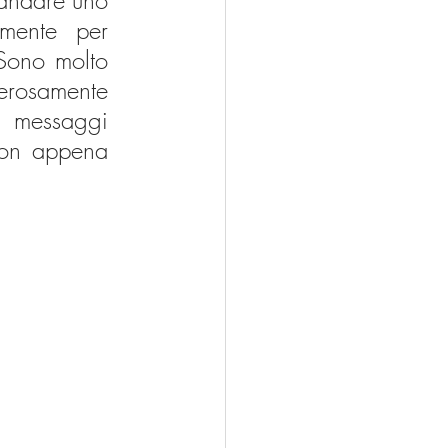
mandare uno 
mente per 
Sono molto 
erosamente 
i messaggi 
non appena 