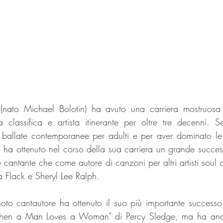
n (nato Michael Bolotin) ha avuto una carriera mostruosa
 classifica e artista itinerante per oltre tre decenni. S
e ballate contemporanee per adulti e per aver dominato le
 ha ottenuto nel corso della sua carriera un grande successo
 cantante che come autore di canzoni per altri artisti soul 
 Flack e Sheryl Lee Ralph.
l noto cantautore ha ottenuto il suo più importante successo
"When a Man Loves a Woman" di Percy Sledge, ma ha anch