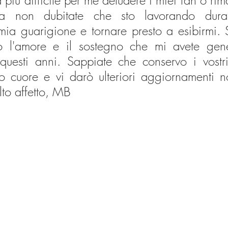
 più difficile per me deludere i miei fan o ri
ma non dubitate che sto lavorando dura
mia guarigione e tornare presto a esibirmi. 
to l'amore e il sostegno che mi avete gen
 questi anni. Sappiate che conservo i vostr
io cuore e vi darò ulteriori aggiornamenti 
to affetto, MB