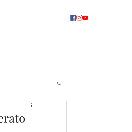
Concerti
Dove ascoltarci
Altro
erato