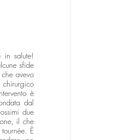
in salute! 
cune sfide 
 che avevo 
chirurgico 
tervento è 
ondata dal 
ossimi due 
ne, il che 
tournée. È 