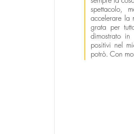
sempre la cosa
spettacolo, 
accelerare la 
grata per tut
dimostrato in
positivi nel m
potrò. Con mol