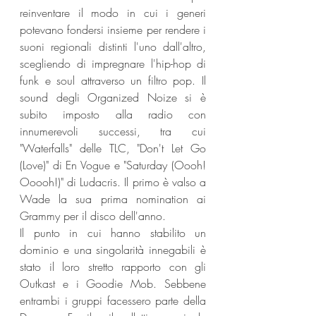
reinventare il modo in cui i generi 
potevano fondersi insieme per rendere i 
suoni regionali distinti l'uno dall'altro, 
scegliendo di impregnare l'hip-hop di 
funk e soul attraverso un filtro pop. Il 
sound degli Organized Noize si è 
subito imposto alla radio con 
innumerevoli successi, tra cui 
"Waterfalls" delle TLC, "Don't Let Go 
(Love)" di En Vogue e "Saturday (Oooh! 
Ooooh!)" di Ludacris. Il primo è valso a 
Wade la sua prima nomination ai 
Grammy per il disco dell'anno.
Il punto in cui hanno stabilito un 
dominio e una singolarità innegabili è 
stato il loro stretto rapporto con gli 
Outkast e i Goodie Mob. Sebbene 
entrambi i gruppi facessero parte della 