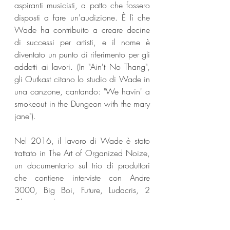
aspiranti musicisti, a patto che fossero 
disposti a fare un'audizione. È lì che 
Wade ha contribuito a creare decine 
di successi per artisti, e il nome è 
diventato un punto di riferimento per gli 
addetti ai lavori. (In "Ain't No Thang", 
gli Outkast citano lo studio di Wade in 
una canzone, cantando: "We havin' a 
smokeout in the Dungeon with the mary 
jane").
Nel 2016, il lavoro di Wade è stato 
trattato in The Art of Organized Noize, 
un documentario sul trio di produttori 
che contiene interviste con Andre 
3000, Big Boi, Future, Ludacris, 2 
Chainz e altri.