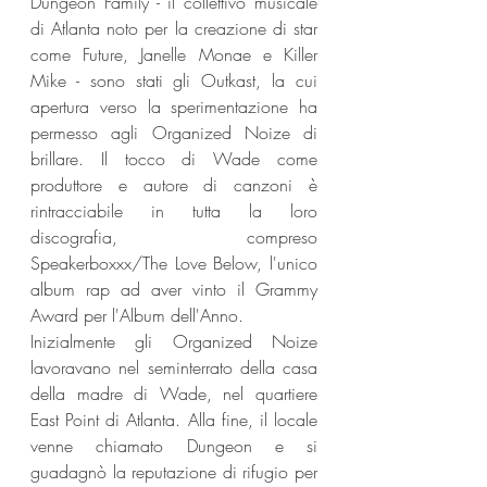
Dungeon Family - il collettivo musicale 
di Atlanta noto per la creazione di star 
come Future, Janelle Monae e Killer 
Mike - sono stati gli Outkast, la cui 
apertura verso la sperimentazione ha 
permesso agli Organized Noize di 
brillare. Il tocco di Wade come 
produttore e autore di canzoni è 
rintracciabile in tutta la loro 
discografia, compreso 
Speakerboxxx/The Love Below, l'unico 
album rap ad aver vinto il Grammy 
Award per l'Album dell'Anno.
Inizialmente gli Organized Noize 
lavoravano nel seminterrato della casa 
della madre di Wade, nel quartiere 
East Point di Atlanta. Alla fine, il locale 
venne chiamato Dungeon e si 
guadagnò la reputazione di rifugio per 