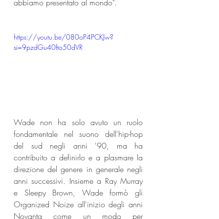
abbiamo presentato al mondo".
https://youtu.be/080oP4PCKJw?
si=9pzdGu40fto50dVR
Wade non ha solo avuto un ruolo 
fondamentale nel suono dell'hip-hop 
del sud negli anni '90, ma ha 
contribuito a definirlo e a plasmare la 
direzione del genere in generale negli 
anni successivi. Insieme a Ray Murray 
e Sleepy Brown, Wade formò gli 
Organized Noize all'inizio degli anni 
Novanta come un modo per 