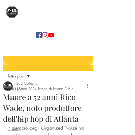
SOUL COLLECTION
Soul Food | Soul Mind
Post
Tutti i post
Soul Collection
Tutti i post
15 apr 2024
Tempo di lettura: 3 min
Muore a 52 anni Rico
News
Wade, noto produttore
Playlist
dell'hip hop di Atlanta
Biografie
Il membro degli Organized Noize ha 
Concerti