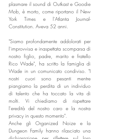
plasmare il sound di Outkast e Goodie 
Mob, è morto, come riportano il New 
York Times e l'Atlanta Journal-
Constitution. Aveva 52 anni.
"Siamo profondamente addolorati per 
l'improvvisa e inaspettata scomparsa di 
nostro figlio, padre, marito e fratello 
Rico Wade", ha scritto la famiglia di 
Wade in un comunicato condiviso. "I 
nostri cuori sono pesanti mentre 
piangiamo la perdita di un individuo 
di talento che ha toccato la vita di 
molti. Vi chiediamo di rispettare 
l'eredità del nostro caro e la nostra 
privacy in questo momento".
Anche gli Organized Noize e la 
Dungeon Family hanno rilasciato una 
dichiarazione per riflettere sul loro 