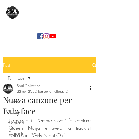
SOUL COLLECTION
Soul Food | Soul Mind
Post
Tutti i post
Soul Collection
Tutti i post
22 set 2022
Tempo di lettura: 2 min
Nuova canzone per
News
Babyface
Playlist
Babyface in "Game Over" fa cantare 
Biografie
Queen Naija e svela la tracklist 
Concerti
dell'album "Girls Night Out".