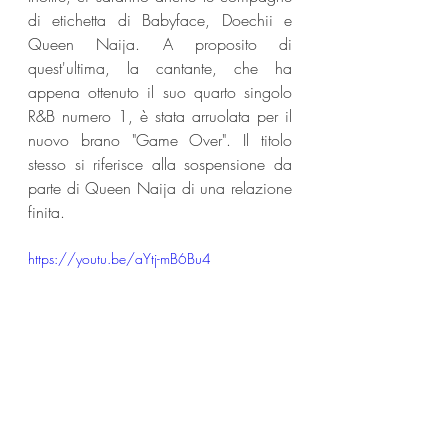
di etichetta di Babyface, Doechii e 
Queen Naija. A proposito di 
quest'ultima, la cantante, che ha 
appena ottenuto il suo quarto singolo 
R&B numero 1, è stata arruolata per il 
nuovo brano "Game Over". Il titolo 
stesso si riferisce alla sospensione da 
parte di Queen Naija di una relazione 
finita.
https://youtu.be/aYtj-mB6Bu4