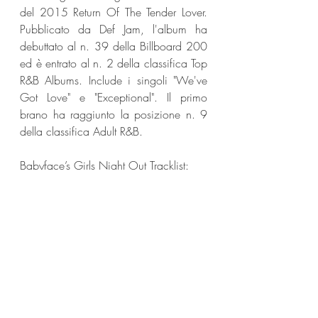
del 2015 Return Of The Tender Lover. 
Pubblicato da Def Jam, l'album ha 
debuttato al n. 39 della Billboard 200 
ed è entrato al n. 2 della classifica Top 
R&B Albums. Include i singoli "We've 
Got Love" e "Exceptional". Il primo 
brano ha raggiunto la posizione n. 9 
della classifica Adult R&B.
Babyface’s Girls Night Out Tracklist:
Intro feat. Angie Martinez and Lalah 
Anthony
Liquor feat. Ari Lennox
Seamless feat. Kehlani
Keeps On Fallin’ feat. Ella Mai
Game Over feat. Queen Naija
Simple feat. Coco Jones