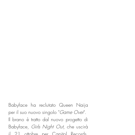
Babyface ha reclutato Queen Naija 
per il suo nuovo singolo "
Game Over
".
Il brano è tratto dal nuovo progetto di 
Babyface, 
Girls Night Out
, che uscirà 
il 21 ottobre per Capitol Records. 