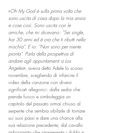
«
Oh My God è sulla prima volta che 
sono uscita di casa dopo la mia ansia 
e cose così. Sono uscita con le 
amiche, che mi dicevano: ”Sei single, 
hai 30 anni ed è ora che ti ributti nella 
mischia". E io: “Non sono per niente 
pronta”. Parla della prospettiva di 
andare agli appuntamenti a Los 
Angeles
», aveva detto Adele lo scorso 
novembre, scegliendo di infarcire il 
video della canzone con diversi 
significati allegorici: dalla sedia che 
prende fuoco e simboleggia un 
capitolo del passato ormai chiuso al 
serpente che sembra sibilarle di tornare 
sui suoi passi e dare una chance alla 
sua relazione precedente; dal cavallo 
imbizzarrito che rappresenta i dubbi e 