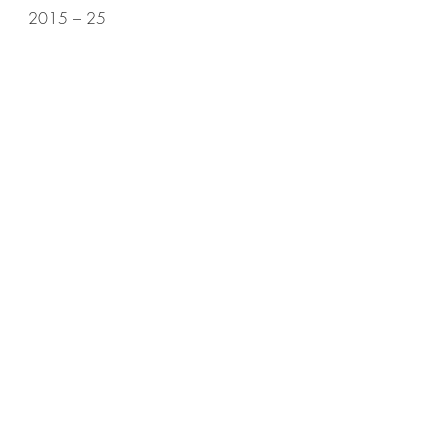
2015 – 25
2021 – 30
Social:
Facebook: @adele
Instagram: @adele
Twitter: @Adele
Adele
News