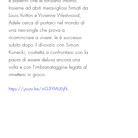
e ballerini che le ronzano intorno. 
Insieme ad abiti meravigliosi firmati da 
Louis Vuitton e Vivienne Westwood, 
Adele cerca di portarci nel mondo di 
una neo-single che prova a 
ricominciare a vivere: le è successo 
subito dopo il divorzio con Simon 
Konecki, costretta a confrontarsi con la 
paura di essere delusa ancora una 
volta e con l'imbranataggine legata al 
rimettersi in gioco.
https://youtu.be/niG3YMU6jFk