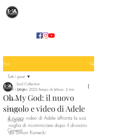
SOUL COLLECTION
Soul Food | Soul Mind
Post
Tutti i post
Soul Collection
Tutti i post
14 gen 2022
Tempo di lettura: 2 min
Oh My God: il nuovo
News
singolo e video di Adele
Playlist
Il nuovo video di Adele affronta la sua 
Biografie
voglia di ricominciare dopo il divorzio 
Concerti
da Simon Konecki