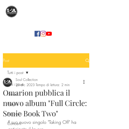
SOUL COLLECTION
Soul Food | Soul Mind
Post
Tutti i post
Soul Collection
Tutti i post
23 dic 2023
Tempo di lettura: 2 min
Omarion pubblica il
News
nuovo album "Full Circle:
Playlist
Sonic Book Two"
Biografie
Il suo nuovo singolo "Taking Off" ha 
Concerti