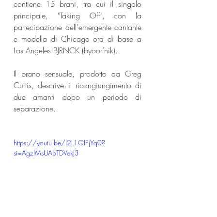
contiene 15 brani, tra cui il singolo 
principale, "Taking Off", con la 
partecipazione dell'emergente cantante 
e modella di Chicago ora di base a 
Los Angeles BJRNCK (byoor’nik).
Il brano sensuale, prodotto da Greg 
Curtis, descrive il ricongiungimento di 
due amanti dopo un periodo di 
separazione.
https://youtu.be/l2L1GIPjYq0?
si=AgzlMsUAbTDVekJ3