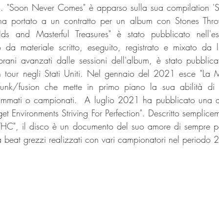
. "Soon Never Comes" è apparso sulla sua compilation 'So
ha portato a un contratto per un album con Stones Throw
lds and Masterful Treasures" è stato pubblicato nell'e
da materiale scritto, eseguito, registrato e mixato da lu
rani avanzati dalle sessioni dell'album, è stato pubblica
tour negli Stati Uniti. Nel gennaio del 2021 esce "La 
funk/fusion che mette in primo piano la sua abilità di 
ammati o campionati.  A luglio 2021 ha pubblicato una an
et Environments Striving For Perfection". Descritto semplice
 THC", il disco è un documento del suo amore di sempre p
 beat grezzi realizzati con vari campionatori nel periodo