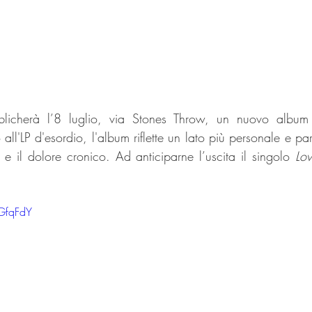
blicherà l’8 luglio, via Stones Throw, un nuovo album i
o all'LP d'esordio, l'album riflette un lato più personale e par
 e il dolore cronico. Ad anticiparne l’uscita il singolo 
Lov
vGfqFdY