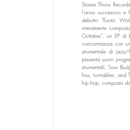
Stones Throw Records
l'anno successivo e 
debutto "Exotic Wor
interamente composto 
Outtakes", un EP di b
concomitanza con un 
strumentale di jazz/
presenta suoni progr
strumentali, "Low Budg
hiss, turntables, and
hip hop, composto da