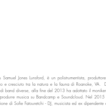
as Samuel Jones Lunsford, è un polistrumentista, produttore
to e cresciuto tra la natura e la fauna di Roanoke, VA.  
 di band diverse, alla fine del 2013 ha adottato il moniker 
toprodurre musica su Bandcamp e Soundcloud. Nel 2015 q
zione di Sofie Fatouretchi - DJ, musicista ed ex dipendente 