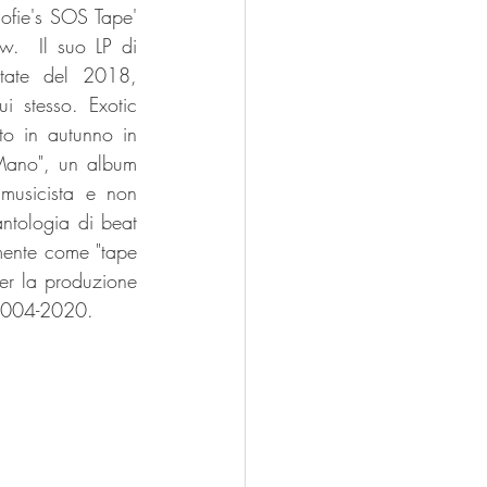
fie's SOS Tape' 
.  Il suo LP di 
state del 2018, 
i stesso. Exotic 
to in autunno in 
Mano", un album 
musicista e non 
tologia di beat 
mente come "tape 
er la produzione 
 2004-2020.