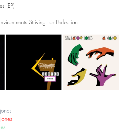
s (EP)
ironments Striving For Perfection
jones
rjones
nes 