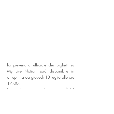
La prevendita ufficiale dei biglietti su 
My Live Nation sarà disponibile in 
anteprima da giovedì 13 luglio alle ore 
17:00.
La vendita generale si apre venerdì 14 
luglio alle ore 17:00
Playboi Carti
News