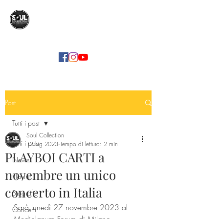
SOUL COLLECTION
Soul Food | Soul Mind
Post
Tutti i post
Soul Collection
Tutti i post
12 lug 2023
Tempo di lettura: 2 min
PLAYBOI CARTI a
News
novembre un unico
Playlist
concerto in Italia
Biografie
Sarà lunedì 27 novembre 2023 al 
Concerti