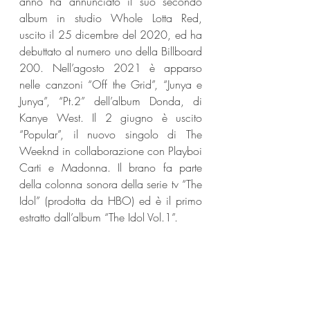
anno ha annunciato il suo secondo 
album in studio Whole Lotta Red, 
uscito il 25 dicembre del 2020, ed ha 
debuttato al numero uno della Billboard 
200. Nell’agosto 2021 è apparso 
nelle canzoni “Off the Grid”, “Junya e 
Junya”, “Pt.2” dell’album Donda, di 
Kanye West. Il 2 giugno è uscito 
“Popular”, il nuovo singolo di The 
Weeknd in collaborazione con Playboi 
Carti e Madonna. Il brano fa parte 
della colonna sonora della serie tv “The 
Idol” (prodotta da HBO) ed è il primo 
estratto dall’album “The Idol Vol.1”.