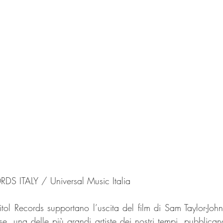
DS ITALY / Universal Music Italia
ol Records supportano l’uscita del film di Sam Taylor-John
, una delle più grandi artiste dei nostri tempi, pubblica