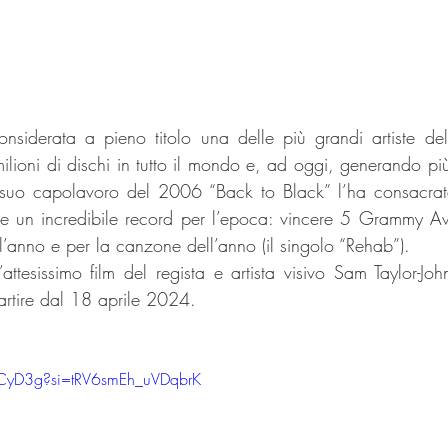
iderata a pieno titolo una delle più grandi artiste della
lioni di dischi in tutto il mondo e, ad oggi, generando più 
 suo capolavoro del 2006 “Back to Black” l’ha consacrata
are un incredibile record per l’epoca: vincere 5 Grammy A
l’anno e per la canzone dell’anno (il singolo “Rehab”).
esissimo film del regista e artista visivo Sam Taylor-John
partire dal 18 aprile 2024.
JLCyD3g?si=tRV6smEh_uVDqbrK