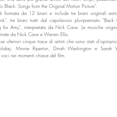
To Black: Songs from the Original Motion Picture”.
 è formata da 12 brani e include tre brani originali estrat
nk”, tre brani tratti dal capolavoro pluripremiato “Back 
g for Amy”, interpretata da Nick Cave. Le musiche origina
strate da Nick Cave e Warren Ellis.
e ulteriori cinque trace di artisti che sono stati d’ispiraz
 Holiday, Minnie Riperton, Dinah Washington e Sarah V
 voci nei momenti chiave del film.