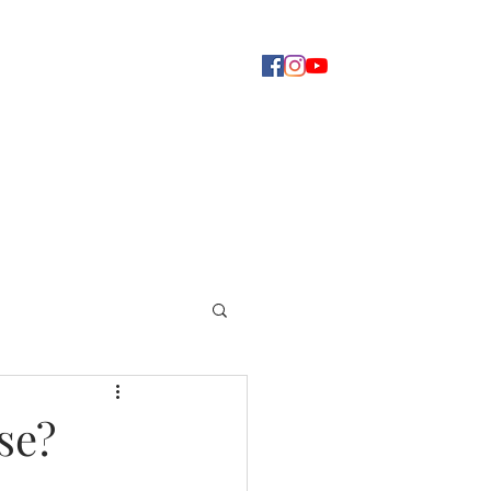
Concerti
Dove ascoltarci
Altro
se?