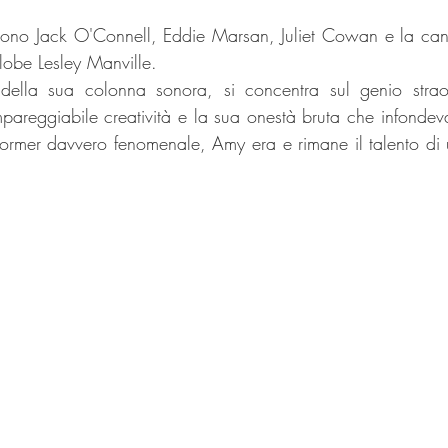
sono Jack O'Connell, Eddie Marsan, Juliet Cowan e la cand
obe Lesley Manville.
 della sua colonna sonora, si concentra sul genio strao
areggiabile creatività e la sua onestà bruta che infondeva 
former davvero fenomenale, Amy era e rimane il talento di