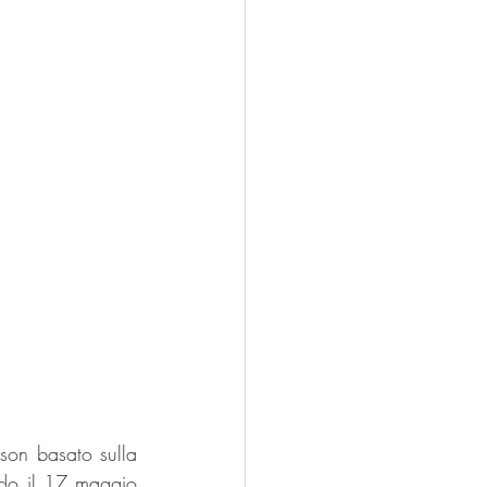
son basato sulla 
ndo il 17 maggio 