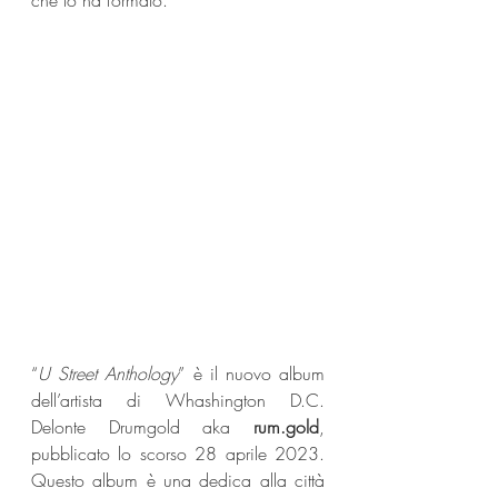
che lo ha formato. 
“
U Street Anthology
” è il nuovo album 
dell’artista di Whashington D.C. 
Delonte Drumgold aka 
rum.gold
, 
pubblicato lo scorso 28 aprile 2023. 
Questo album è una dedica alla città 