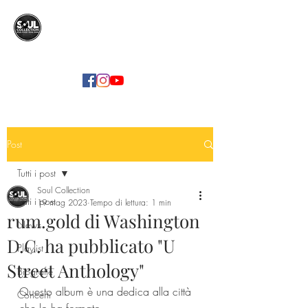
SOUL COLLECTION
Soul Food | Soul Mind
Post
Tutti i post
Soul Collection
Tutti i post
19 mag 2023
Tempo di lettura: 1 min
rum.gold di Washington
News
D.C. ha pubblicato "U
Playlist
Street Anthology"
Biografie
Questo album è una dedica alla città 
Concerti