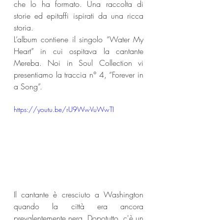
che lo ha formato. Una raccolta di 
storie ed epitaffi ispirati da una ricca 
storia. 
L’album contiene il singolo “Water My 
Heart” in cui ospitava la cantante 
Mereba. Noi in Soul Collection vi 
presentiamo la traccia n° 4, “Forever in 
a Song”. 
https://youtu.be/rU9WwVuWwTI
Il cantante è cresciuto a Washington 
quando la città era ancora 
prevalentemente nera. Dopotutto, c'è un 