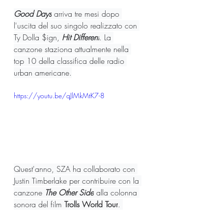
Good Days
 arriva tre mesi dopo 
l'uscita del suo singolo realizzato con 
Ty Dolla $ign, 
Hit Different
. La 
canzone staziona attualmente nella 
top 10 della classifica delle radio 
urban americane.
https://youtu.be/qJlMkMtK7-8
Quest'anno, SZA ha collaborato con 
Justin Timberlake per contribuire con la 
canzone 
The Other Side
 alla colonna 
sonora del film 
Trolls World Tour
. 