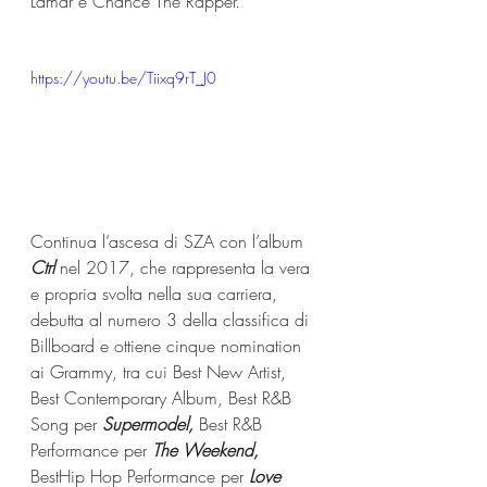
Lamar e Chance The Rapper.
https://youtu.be/Tiixq9rT_J0
Continua l’ascesa di SZA con l’album 
Ctrl 
nel 2017, che rappresenta la vera 
e propria svolta nella sua carriera, 
debutta al numero 3 della classifica di 
Billboard e ottiene cinque nomination 
ai Grammy, tra cui Best New Artist, 
Best Contemporary Album, Best R&B 
Song per 
Supermodel, 
Best R&B 
Performance per 
The Weekend, 
BestHip Hop Performance per
 Love 