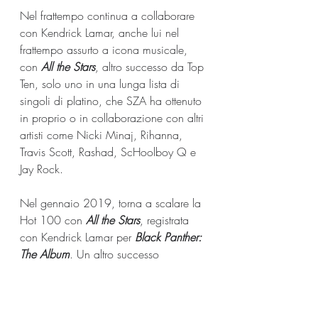
Nel frattempo continua a collaborare 
con Kendrick Lamar, anche lui nel 
frattempo assurto a icona musicale, 
con 
All the Stars
, altro successo da Top 
Ten, solo uno in una lunga lista di 
singoli di platino, che SZA ha ottenuto 
in proprio o in collaborazione con altri 
artisti come Nicki Minaj, Rihanna, 
Travis Scott, Rashad, ScHoolboy Q e 
Jay Rock.
Nel gennaio 2019, torna a scalare la 
Hot 100 con 
All the Stars
, registrata 
con Kendrick Lamar per 
Black Panther: 
The Album
. Un altro successo 
multiplatino, il singolo ha raggiunto il 
numero sette ed è stato nominato in 
quattro categorie per i Grammy 