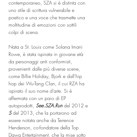
contemporaneo, SZA si è distinta con 
uno stile di scrittura vulnerabile e 
poetico e una voce che trasmette una 
moltitudine di emozioni con sottili 
colpi di scena.
Nata a St. Louis come Solana Imani 
Rowe, è stata ispirata in giovane età 
da personaggi anti conformisti, 
provenienti dalle più diverse scene, 
come Billie Holiday, Bjork e dall’hip 
hop dei Wu-Tang Clan, il cui RZA ha 
ispirato il suo nome d’arte. Si è 
affermata con un paio di EP 
autoprodotti, 
See.SZA.Run
 del 2012 e 
S
 del 2013, che la portarono ad 
essere notata anche da Terrence 
Henderson, co-fondatore della Top 
Dawg Entertainment, che la mise sotto 