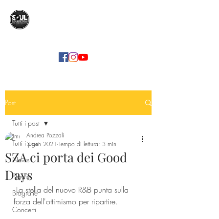
SOUL COLLECTION
Soul Food | Soul Mind
Post
Tutti i post
Andrea Pozzali
Tutti i post
3 gen 2021
Tempo di lettura: 3 min
SZA ci porta dei Good
News
Days
Playlist
 La stella del nuovo R&B punta sulla 
Biografie
forza dell'ottimismo per ripartire.
Concerti