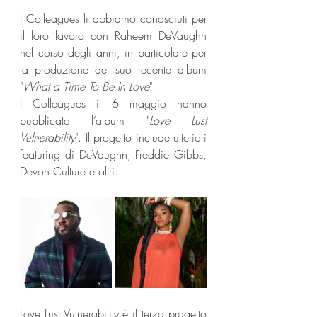
I Colleagues li abbiamo conosciuti per 
il loro lavoro con Raheem DeVaughn 
nel corso degli anni, in particolare per 
la produzione del suo recente album 
"
What a Time To Be In Love
". 
I Colleagues il 6 maggio hanno 
pubblicato l’album "
Love Lust 
Vulnerability
". Il progetto include ulteriori 
featuring di DeVaughn, Freddie Gibbs, 
Devon Culture e altri.
Love Lust Vulnerability è il terzo progetto 