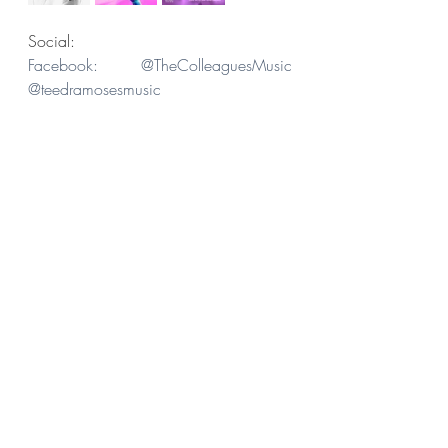
Social:
Facebook: @TheColleaguesMusic 
@teedramosesmusic
Instagram: @thecolleagues 
@teedramoses
Twitter: @TheColleagues 
@TeedraMoses
Teedra Moses
The Colleagues
News
Post recenti
Mostra tutti