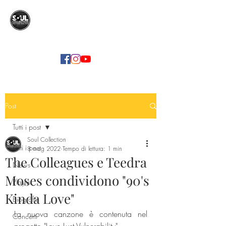
SOUL COLLECTION
Soul Food | Soul Mind
Post
Tutti i post
Soul Collection
Tutti i post
8 mag 2022
Tempo di lettura: 1 min
The Colleagues e Teedra
News
Moses condividono "90's
Playlist
Kinda Love"
Biografie
La nuova canzone è contenuta nel 
Concerti