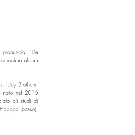
i pronuncia: “De 
o omonimo album 
 Isley Brothers, 
è nato nel 2016 
ato gli studi di 
 Hagood (basso), 