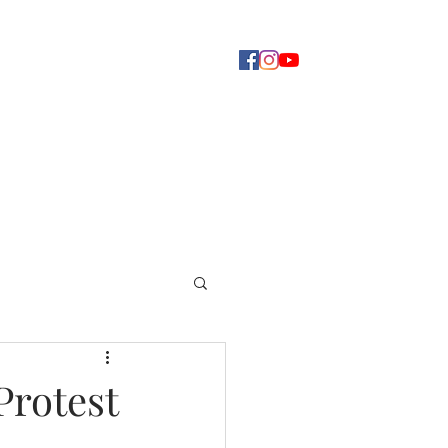
Concerti
Dove ascoltarci
Altro
Protest