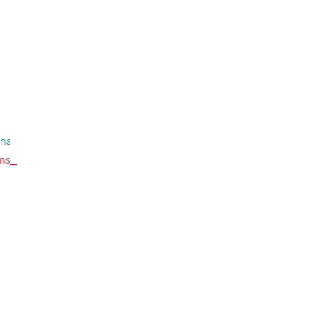
s    
ns_  