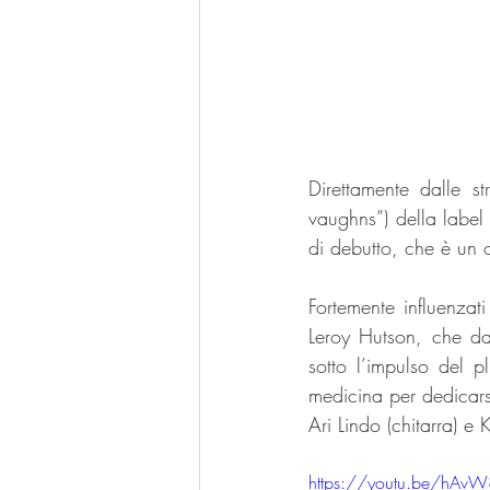
Direttamente dalle st
vaughns”) della labe
di debutto, che è un 
Fortemente influenzati
Leroy Hutson, che da
sotto l’impulso del p
medicina per dedicars
Ari Lindo (chitarra) e 
https://youtu.be/h