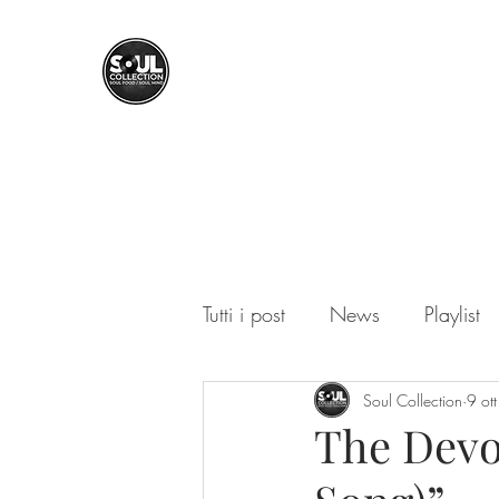
SOUL COLLECTION
Soul Food | Soul Mind
Tutti i post
News
Playlist
Soul Collection
9 ot
The Devo