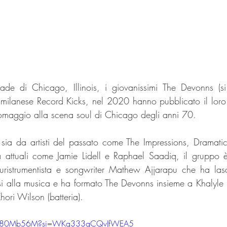
rade di Chicago, Illinois, i giovanissimi The Devonns (s
l milanese Record Kicks, nel 2020 hanno pubblicato il lor
omaggio alla scena soul di Chicago degli anni 70.
 sia da artisti del passato come The Impressions, Dramatics,
 attuali come Jamie Lidell e Raphael Saadiq, il gruppo 
luristrumentista e songwriter Mathew Ajjarapu che ha lasci
i alla musica e ha formato The Devonns insieme a Khalyle
Khori Wilson (batteria).
AvW80Mb56M?si=WKq333gCQvJfWEA5