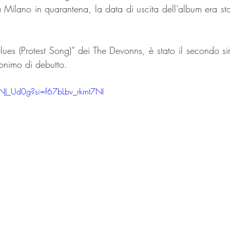
 Milano in quarantena, la data di uscita dell’album era stat
lues (Protest Song)” dei The Devonns, è stato il secondo sin
onimo di debutto.
NJ_Ud0g?si=f67bLbv_rkrnt7NI