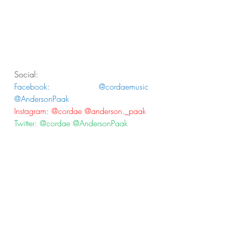
Social:
Facebook: @cordaemusic 
@AndersonPaak
Instagram: @cordae @anderson._paak
Twitter: @cordae @AndersonPaak
Anderson Paak
J. Cole
Cordae
News
Post recenti
Mostra tutti