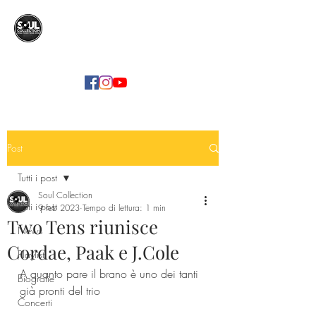
SOUL COLLECTION
Soul Food | Soul Mind
Post
Tutti i post
Soul Collection
Tutti i post
9 feb 2023
Tempo di lettura: 1 min
Two Tens riunisce
News
Cordae, Paak e J.Cole
Playlist
A quanto pare il brano è uno dei tanti 
Biografie
già pronti del trio
Concerti