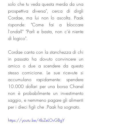
solo che tu veda questa merda da una 
prospettiva diversa", cerca di dirgli 
Cordae, ma lui non lo ascolta. Paak 
risponde: "Come fai a bloccare 
l'onda?" "Parli e basta, non c'è niente 
di logico".
Cordae canta con la stanchezza di chi 
in passato ha dovuto convincere un 
amico o due a scendere da questo 
stesso cornicione. Le sue ricevute si 
accumulano rapidamente: spendere 
10.000 dollari per una borsa Chanel 
non è probabilmente un investimento 
saggio, e nemmeno pagare gli alimenti 
per i dieci figli che .Paak ha sognato.
https://youtu.be/4bZeLOvGBgY