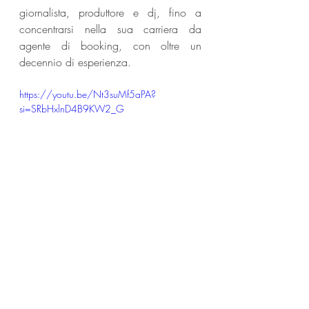
giornalista, produttore e dj, fino a 
concentrarsi nella sua carriera da 
agente di booking, con oltre un 
decennio di esperienza. 
https://youtu.be/Nt3suMf5aPA?
si=SRbHxlnD4B9KW2_G