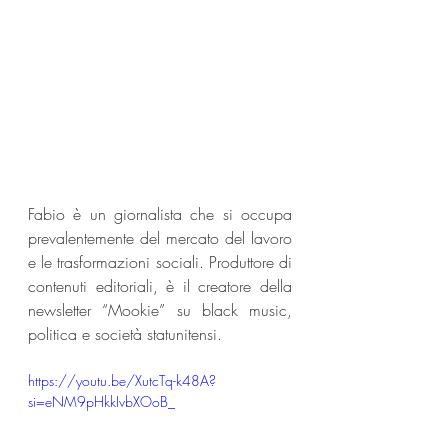
Fabio è un giornalista che si occupa 
prevalentemente del mercato del lavoro 
e le trasformazioni sociali. Produttore di 
contenuti editoriali, è il creatore della 
newsletter “Mookie” su black music, 
politica e società statunitensi.
https://youtu.be/XutcTq-k48A?
si=eNM9pHkkIvbXOoB_