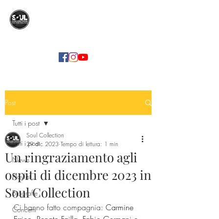
SOUL COLLECTION
Soul Food | Soul Mind
Post
Tutti i post
Soul Collection
Tutti i post
29 dic 2023
Tempo di lettura: 1 min
Un ringraziamento agli
News
ospiti di dicembre 2023 in
Playlist
Soul Collection
Biografie
Ci hanno fatto compagnia: 
Carmine 
Concerti