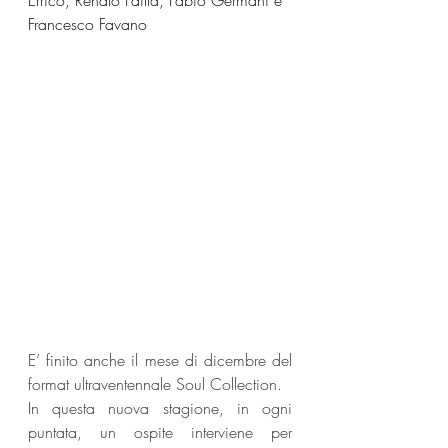
Errico, Renato Failla, Fabio Germani e 
Francesco Favano
E’ finito anche il mese di dicembre del 
format ultraventennale Soul Collection.
In questa nuova stagione, in ogni 
puntata, un ospite interviene per 