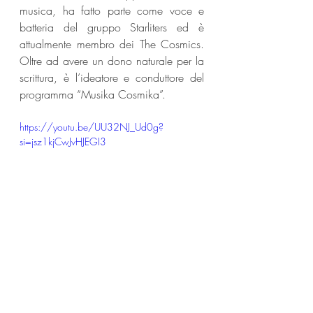
musica, ha fatto parte come voce e 
batteria del gruppo Starliters ed è 
attualmente membro dei The Cosmics. 
Oltre ad avere un dono naturale per la 
scrittura, è l’ideatore e conduttore del 
programma “Musika Cosmika”.
https://youtu.be/UU32NJ_Ud0g?
si=jsz1kjCwJvHJEGI3