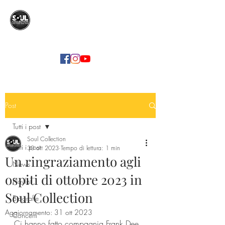
SOUL COLLECTION
Soul Food | Soul Mind
Post
Tutti i post
Soul Collection
Tutti i post
30 ott 2023
Tempo di lettura: 1 min
Un ringraziamento agli
News
ospiti di ottobre 2023 in
Playlist
Soul Collection
Biografie
Aggiornamento:
31 ott 2023
Concerti
Ci hanno fatto compagnia Frank Dee, 