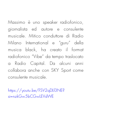
Massimo è uno speaker radiofonico, 
giornalista ed autore e consulente 
musicale. Mitico conduttore di Radio 
Milano International e “guru” della 
musica black, ha creato il format 
radiofonico “Vibe” da tempo traslocato 
a Radio Capital. Da alcuni anni 
collabora anche con SKY Sport come 
consulente musicale.
https://youtu.be/FSV2qDLf3NE?
si=nzkGw5bCGwLEVdWE