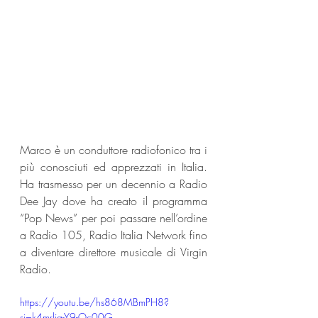
Marco è un conduttore radiofonico tra i 
più conosciuti ed apprezzati in Italia. 
Ha trasmesso per un decennio a Radio 
Dee Jay dove ha creato il programma 
“Pop News” per poi passare nell’ordine 
a Radio 105, Radio Italia Network fino 
a diventare direttore musicale di Virgin 
Radio.
https://youtu.be/hs868MBmPH8?
si=k4mrlia-Y9-Oc00G