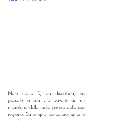
Nato come DJ da discoteca, ha 
passato la sua vita davanti ad un 
microfono delle radio private della sua 
regione. Da sempre ricercatore, amante 
e cultore della musica, le sue note 
predilette sono però quelle che arrivano 