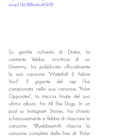
si=q31bOBBmdwX6kFB-
Su gentile richiesta di Drake, la 
cantante Yebba, vincitrice di un 
Grammy, ha pubblicato ufficialmente 
la sua canzone "Waterfall (I Adore 
You)". Il gigante del rap l'ha 
campionata nella sua canzone "Polar 
Opposites", la traccia finale del suo 
ultimo album, For All The Dogs. In un 
post su Instagram Stories, ha chiesto 
scherzosamente a Yebba di rilasciare la 
canzone. "@yebbasmith rilascia la 
canzone completa dalla fine di 'Polar 