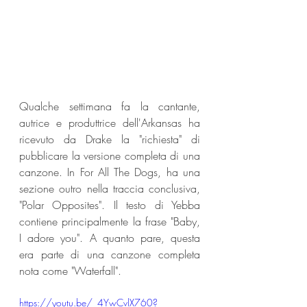
Qualche settimana fa la cantante, 
autrice e produttrice dell'Arkansas ha 
ricevuto da Drake la "richiesta" di 
pubblicare la versione completa di una 
canzone. In For All The Dogs, ha una 
sezione outro nella traccia conclusiva, 
"Polar Opposites". Il testo di Yebba 
contiene principalmente la frase "Baby, 
I adore you". A quanto pare, questa 
era parte di una canzone completa 
nota come "Waterfall".
https://youtu.be/_4YwCvlX760?