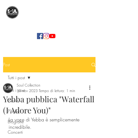
SOUL COLLECTION
Soul Food | Soul Mind
Post
Tutti i post
Soul Collection
Tutti i post
10 nov 2023
Tempo di lettura: 1 min
Yebba pubblica "Waterfall
News
(I Adore You)"
Playlist
La voce di Yebba è semplicemente 
Biografie
incredibile.
Concerti