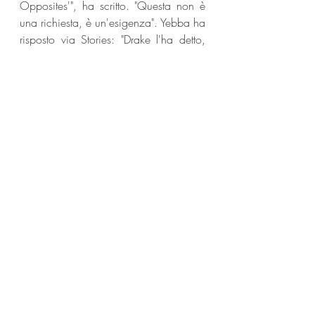
Opposites'", ha scritto. "Questa non è 
una richiesta, è un'esigenza". Yebba ha 
risposto via Stories: "Drake l'ha detto, 
quindi dobbiamo farlo".
Social:
Instagram: @yebbasmith 
Yebba
News
Post recenti
Mostra tutti