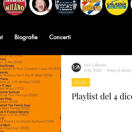
st
Biografie
Concerti
Soul Collection
4 dic 2020
Tempo di lettura
Playlist
Playlist del 4 d