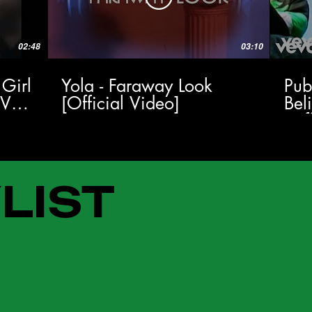
02:48
03:10
 Girl
Yola - Faraway Look
Pub
TV
[Official Video]
Bel
(Of
LIST