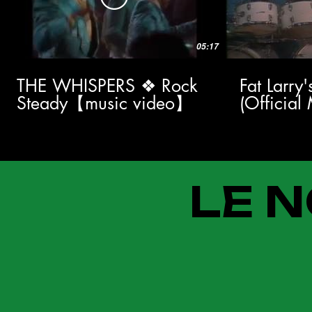
05:17
THE WHISPERS ❖ Rock
Fat Larry
Steady【music video】
(Official
LE N