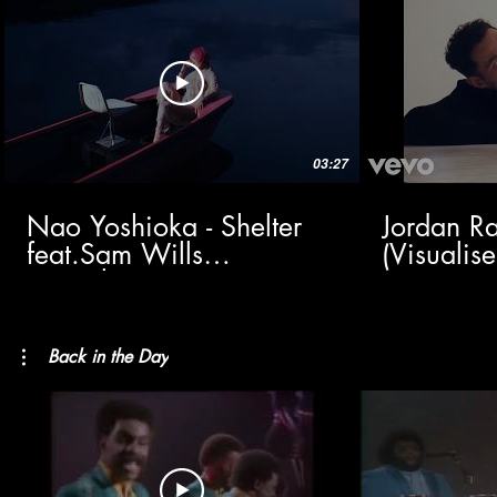
03:27
Nao Yoshioka - Shelter
Jordan Ra
feat.Sam Wills
(Visualise
(Visualizer)
Back in the Day