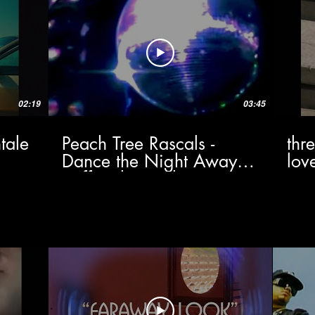
02:19
03:45
tale
Peach Tree Rascals -
thr
Dance the Night Away
lov
(Official Visualizer)