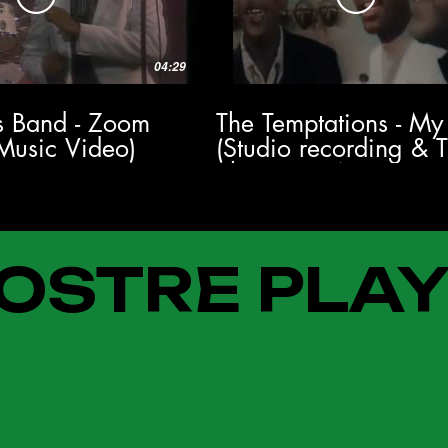
04:29
's Band - Zoom
The Temptations - My
 Music Video)
(Studio recording & 
Show 1964) HD
OSTRE PLAY