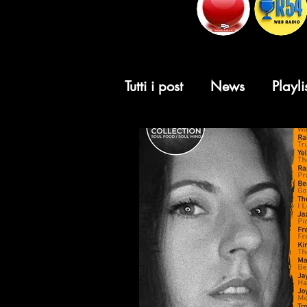
Tutti i post
News
Playli