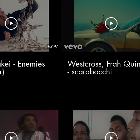
02:47
kei - Enemies
Westcross, Frah Quin
r)
- scarabocchi