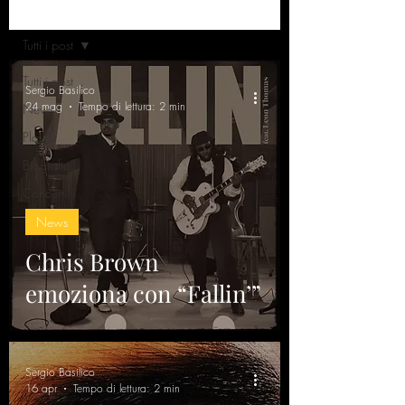
Home
Tutti i post
Tutti i post
Sergio Basilico
24 mag
Tempo di lettura: 2 min
News
Playlist
Biografie
Concerti
News
Chris Brown
emoziona con “Fallin’”
Sergio Basilico
16 apr
Tempo di lettura: 2 min