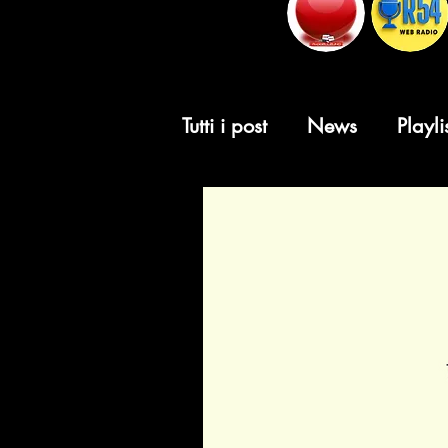
Tutti i post
News
Playli