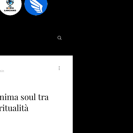
min
anima soul tra
itualità