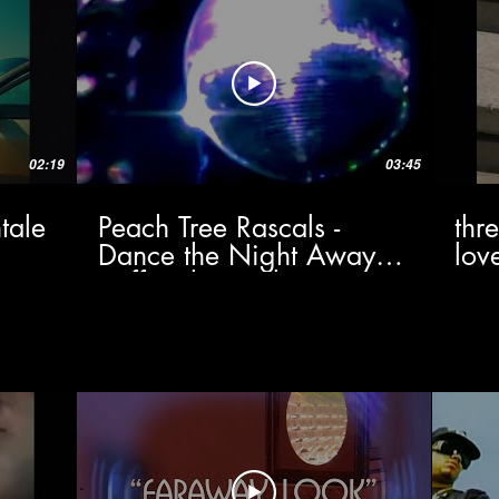
02:19
03:45
tale
Peach Tree Rascals -
thr
Dance the Night Away
lov
(Official Visualizer)