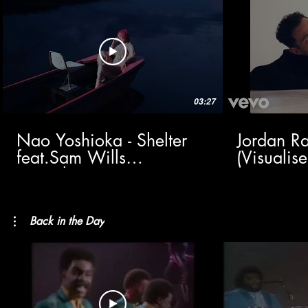
03:27
Nao Yoshioka - Shelter
Jordan Ra
feat.Sam Wills
(Visualise
(Visualizer)
Back in the Day