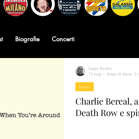
st
Biografie
Concerti
Sergio Basilico
15 mag
Tempo di lettura: 2 
News
Charlie Bereal, 
Death Row e spir