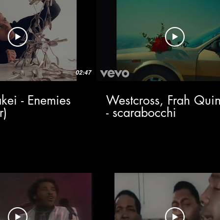
02:47
kei - Enemies
Westcross, Frah Quin
r)
- scarabocchi