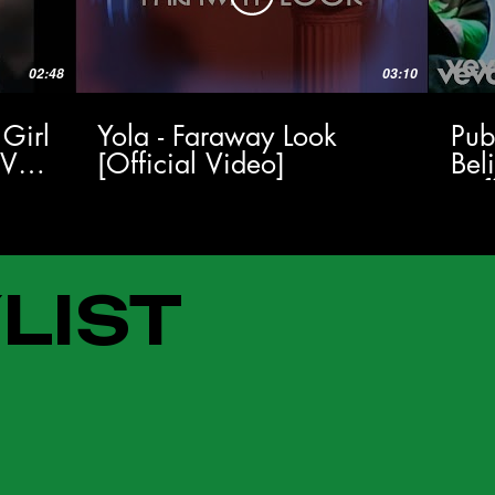
02:48
03:10
 Girl
Yola - Faraway Look
Pub
TV
[Official Video]
Bel
(Of
LIST