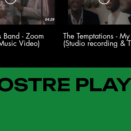
04:29
's Band - Zoom
The Temptations - My
 Music Video)
(Studio recording & 
Show 1964) HD
OSTRE PLAY