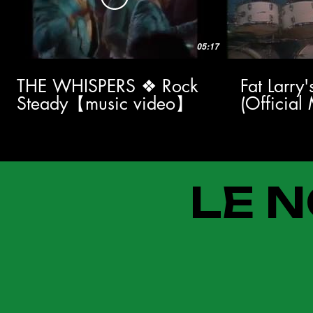
05:17
THE WHISPERS ❖ Rock
Fat Larry
Steady【music video】
(Official
LE N