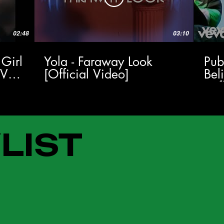
02:48
03:10
 Girl
Yola - Faraway Look
Pub
TV
[Official Video]
Bel
(Of
LIST