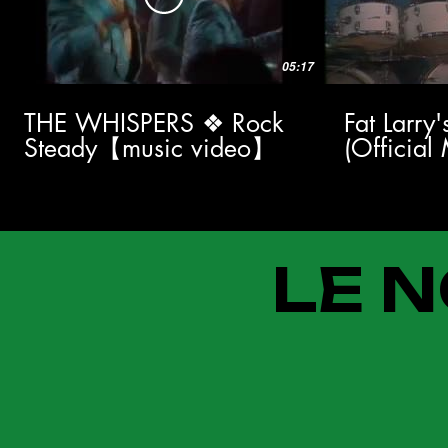
05:17
THE WHISPERS ❖ Rock
Fat Larry
Steady【music video】
(Official
LE N