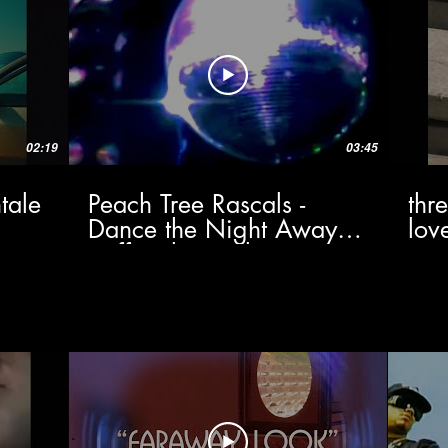
02:19
03:45
tale
Peach Tree Rascals -
thr
Dance the Night Away
lov
(Official Visualizer)