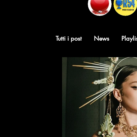
Tutti i post
News
Playli