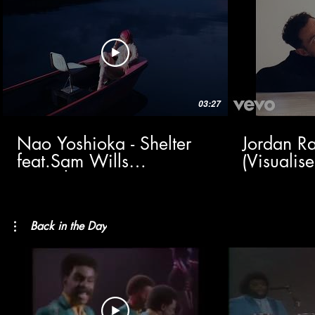
03:27
Nao Yoshioka - Shelter
Jordan Ra
feat.Sam Wills
(Visualise
(Visualizer)
Back in the Day