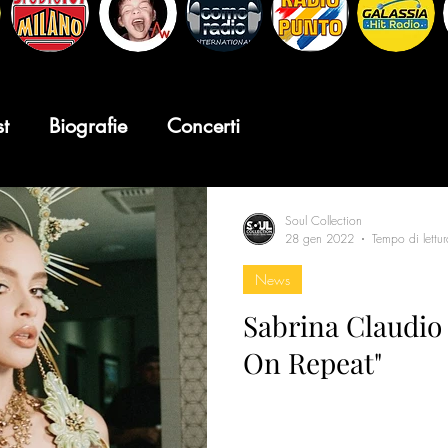
st
Biografie
Concerti
Soul Collection
28 gen 2022
Tempo di lettu
News
Sabrina Claudio 
On Repeat"