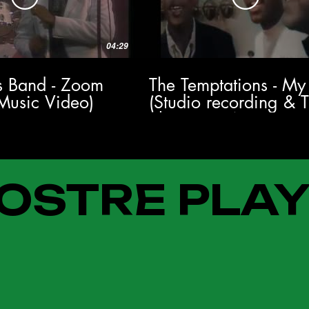
04:29
's Band - Zoom
The Temptations - My
 Music Video)
(Studio recording & 
Show 1964) HD
OSTRE PLAY