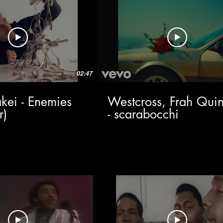
02:47
kei - Enemies
Westcross, Frah Quin
r)
- scarabocchi