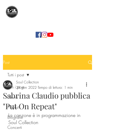
SOUL COLLECTION
Soul Food | Soul Mind
Post
Tutti i post
Soul Collection
Tutti i post
28 gen 2022
Tempo di lettura: 1 min
Sabrina Claudio pubblica
News
"Put On Repeat"
Playlist
La canzone è in programmazione in 
Biografie
Soul Collection
Concerti