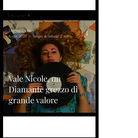
Home
Tutti i post
Tutti i post
Stefano Crotti
6 apr 2021
Tempo di lettura: 2 min
News
Playlist
Biografie
Concerti
Vale Nicole, un
Diamante grezzo di
grande valore