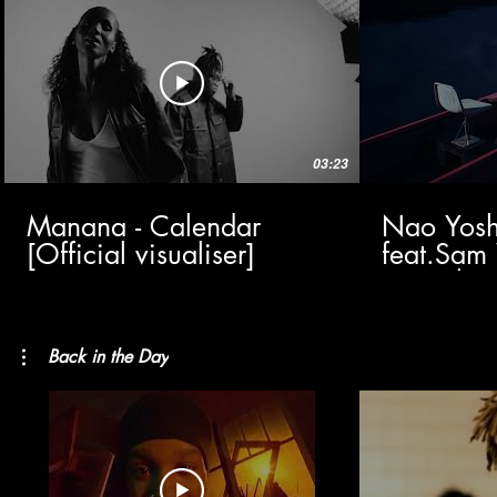
03:23
Manana - Calendar
Nao Yoshi
[Official visualiser]
feat.Sam 
(Visualize
Back in the Day