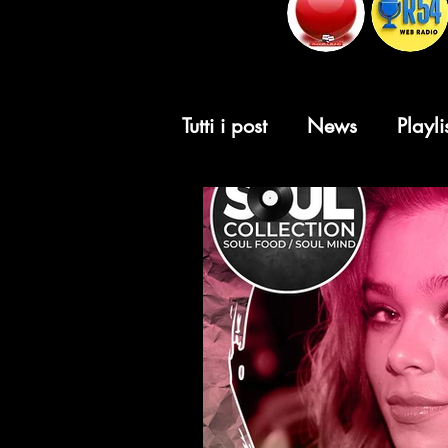
Tutti i post
News
Playli