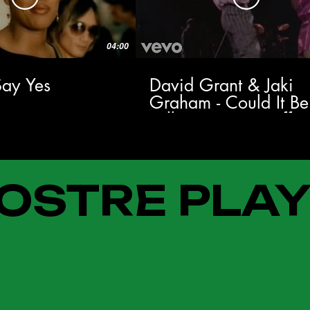
04:00
 Say Yes
David Grant & Jaki
Graham - Could It Be
Falling In Love (Offici
Music Video)
OSTRE PLAY