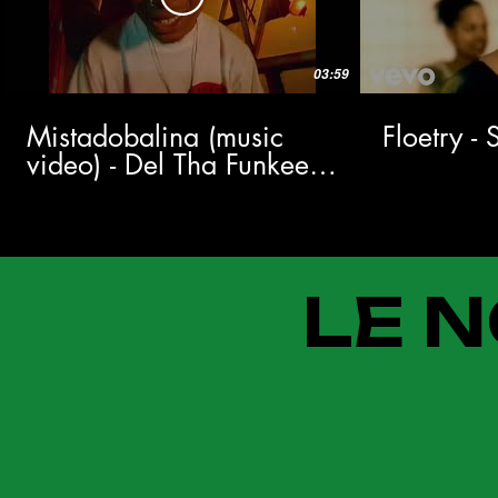
03:59
Mistadobalina (music
Floetry -
video) - Del Tha Funkee
Homosapien
LE N