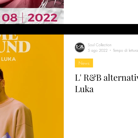
Soul Collection
5 ago 2022
Tempo di lettur
News
L' R&B alternati
Luka