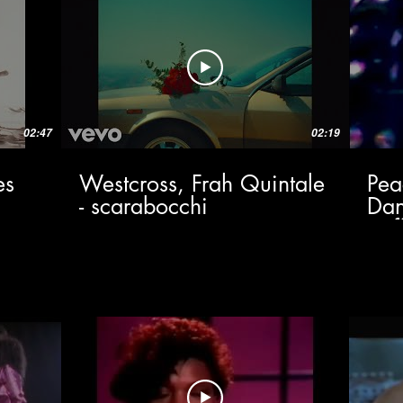
02:47
02:19
es
Westcross, Frah Quintale
Pea
- scarabocchi
Dan
(Of