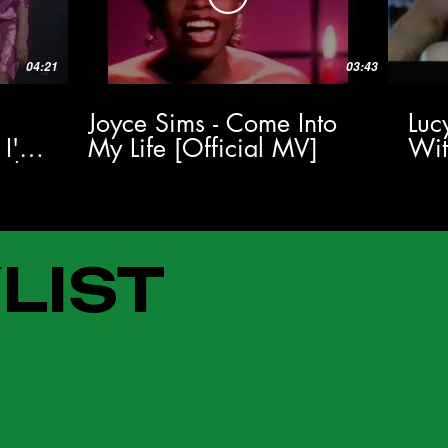
04:21
03:43
Joyce Sims - Come Into
Luc
 I'm
My Life [Official MV]
Wi
al
LIST