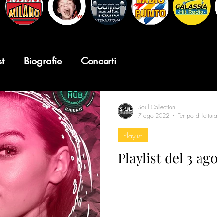
st
Biografie
Concerti
Soul Collection
7 ago 2022
Tempo di lettur
Playlist
Playlist del 3 ag