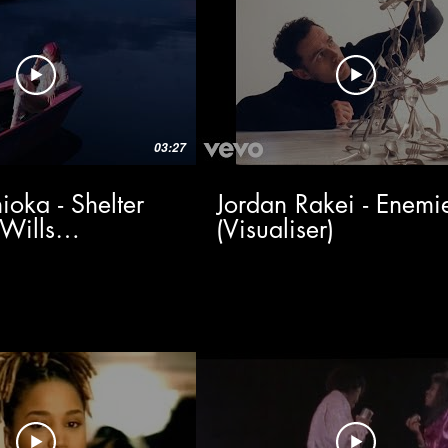
03:27
oka - Shelter
Jordan Rakei - Enemi
Wills
(Visualiser)
r)