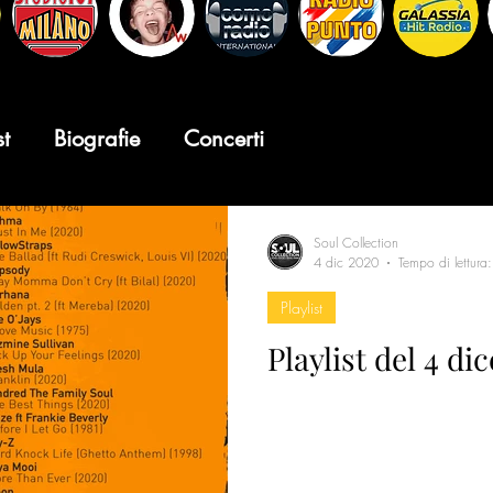
st
Biografie
Concerti
Soul Collection
4 dic 2020
Tempo di lettura
Playlist
Playlist del 4 d