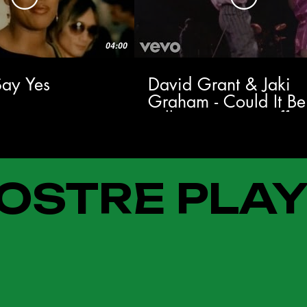
04:00
 Say Yes
David Grant & Jaki
Graham - Could It Be
Falling In Love (Offici
Music Video)
OSTRE PLAY