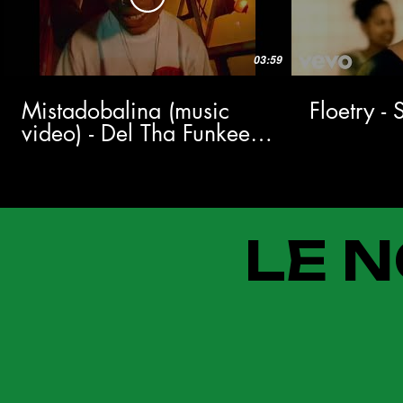
03:59
Mistadobalina (music
Floetry -
video) - Del Tha Funkee
Homosapien
LE N