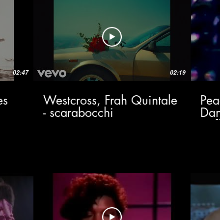
02:47
02:19
es
Westcross, Frah Quintale
Pea
- scarabocchi
Dan
(Of