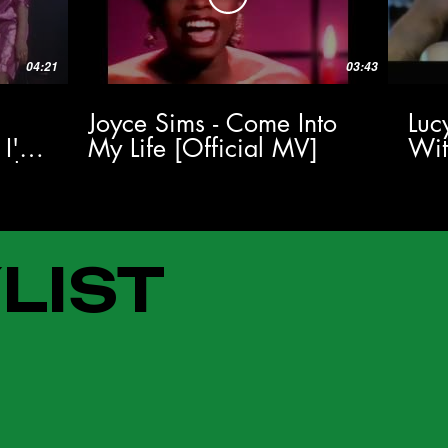
04:21
03:43
Joyce Sims - Come Into
Luc
 I'm
My Life [Official MV]
Wi
al
LIST