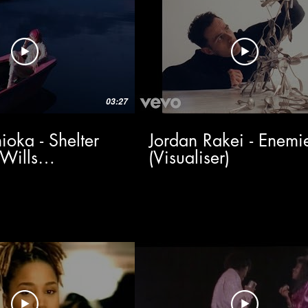
03:27
oka - Shelter
Jordan Rakei - Enemi
Wills
(Visualiser)
r)