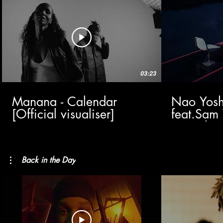
03:23
Manana - Calendar
Nao Yoshi
[Official visualiser]
feat.Sam 
(Visualize
Back in the Day