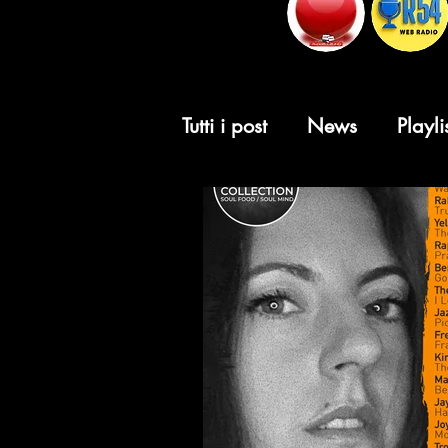
Tutti i post
News
Playli