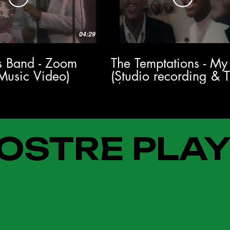
04:29
's Band - Zoom
The Temptations - My
 Music Video)
(Studio recording & 
Show 1964) HD
OSTRE PLAY