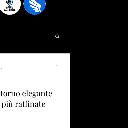
in
itorno elegante
 più raffinate