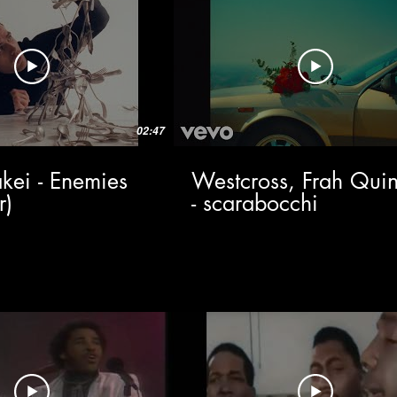
02:47
kei - Enemies
Westcross, Frah Quin
r)
- scarabocchi