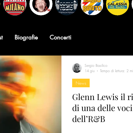
st
Biografie
Concerti
Sergio Basilico
14 giu
Tempo di lettura: 2 m
News
Glenn Lewis il r
di una delle voci
dell’R&B