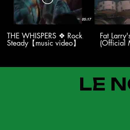
05:17
THE WHISPERS ❖ Rock
Fat Larry
Steady【music video】
(Official
LE N