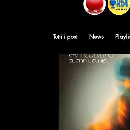
Tutti i post
News
Playli