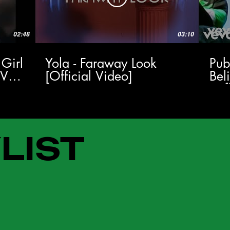
02:48
03:10
 Girl
Yola - Faraway Look
Pub
TV
[Official Video]
Bel
(Of
LIST