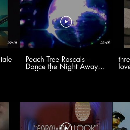
02:19
03:45
tale
Peach Tree Rascals -
thr
Dance the Night Away
lov
(Official Visualizer)