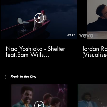
03:27
Nao Yoshioka - Shelter
Jordan Ra
feat.Sam Wills
(Visualise
(Visualizer)
Back in the Day