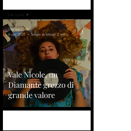
Home
Tutti i post
Tutti i post
Stefano Crotti
6 apr 2021
Tempo di lettura: 2 min
News
Playlist
Biografie
Concerti
Vale Nicole, un
Diamante grezzo di
grande valore