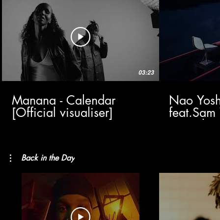
03:23
Manana - Calendar
Nao Yoshi
[Official visualiser]
feat.Sam 
(Visualize
Back in the Day