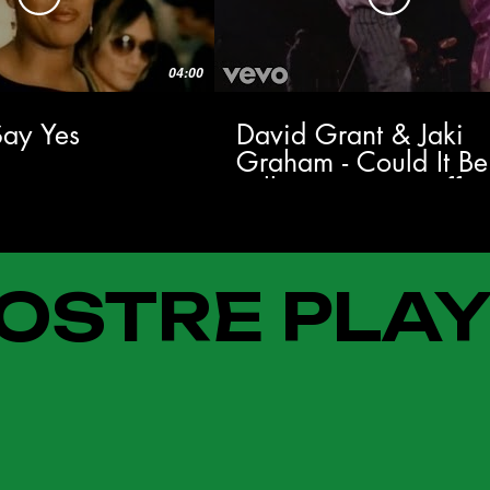
04:00
 Say Yes
David Grant & Jaki
Graham - Could It Be
Falling In Love (Offici
Music Video)
OSTRE PLAY