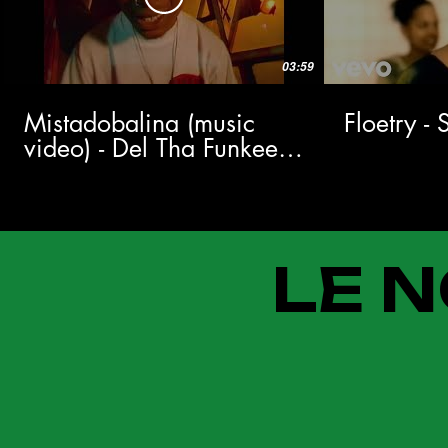
03:59
Mistadobalina (music
Floetry -
video) - Del Tha Funkee
Homosapien
LE N