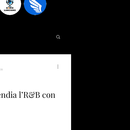
in
ndia l’R&B con