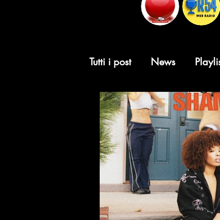
Tutti i post
News
Playli