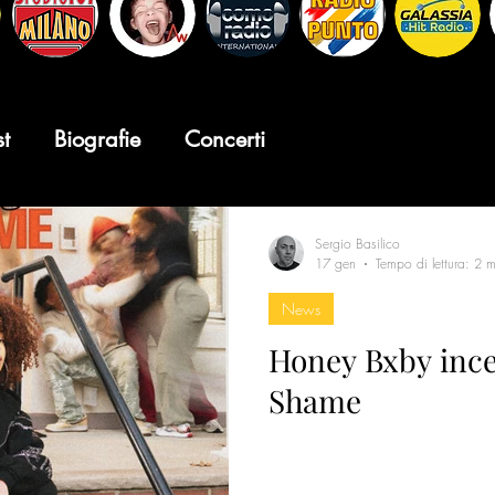
st
Biografie
Concerti
Sergio Basilico
17 gen
Tempo di lettura: 2 m
News
Honey Bxby ince
Shame