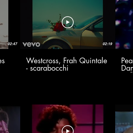
02:47
02:19
es
Westcross, Frah Quintale
Pea
- scarabocchi
Dan
(Of