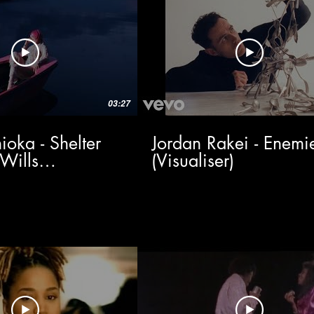
03:27
oka - Shelter
Jordan Rakei - Enemi
Wills
(Visualiser)
r)