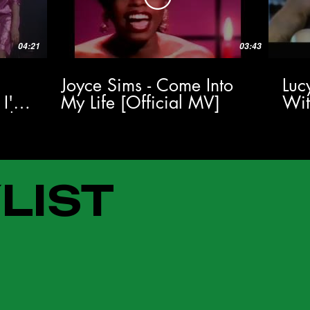
04:21
03:43
Joyce Sims - Come Into
Luc
 I'm
My Life [Official MV]
Wi
al
LIST