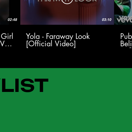
02:48
03:10
 Girl
Yola - Faraway Look
Pub
TV
[Official Video]
Bel
(Of
LIST