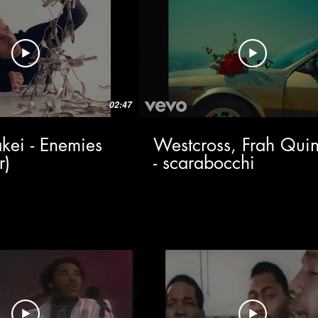
02:47
kei - Enemies
Westcross, Frah Quin
r)
- scarabocchi