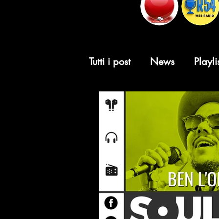
Tutti i post
News
Playli