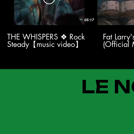
05:17
THE WHISPERS ❖ Rock
Fat Larry
Steady【music video】
(Official
LE N