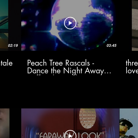
02:19
03:45
tale
Peach Tree Rascals -
thr
Dance the Night Away
lov
(Official Visualizer)