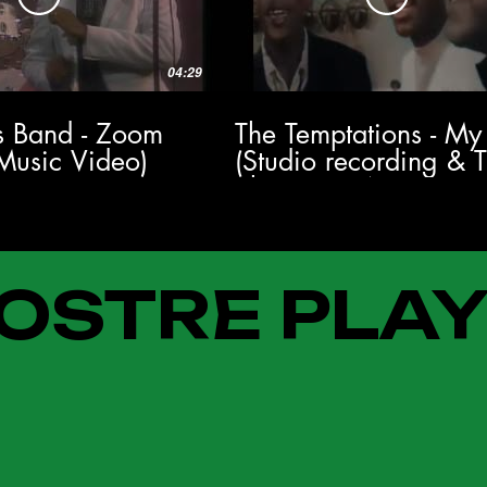
04:29
's Band - Zoom
The Temptations - My
 Music Video)
(Studio recording & 
Show 1964) HD
OSTRE PLAY