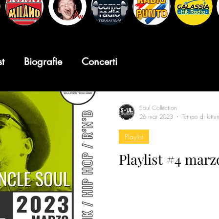
st
Biografie
Concerti
Soul Collection
26 mar 2023
Tempo di lettu
Playlist
Playlist #4 marz