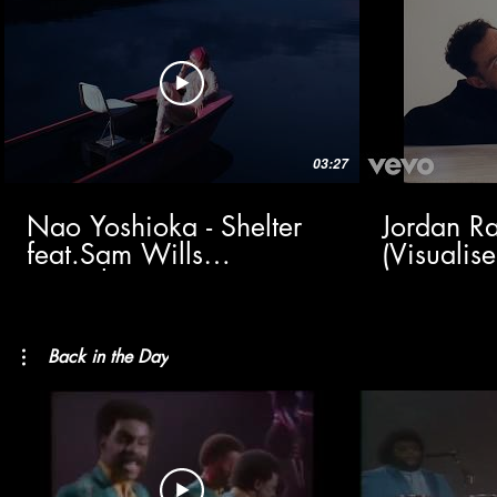
03:27
Nao Yoshioka - Shelter
Jordan Ra
feat.Sam Wills
(Visualise
(Visualizer)
Back in the Day