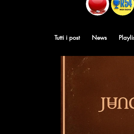
Tutti i post
News
Playli