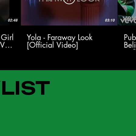
02:48
03:10
 Girl
Yola - Faraway Look
Pub
TV
[Official Video]
Bel
(Of
LIST