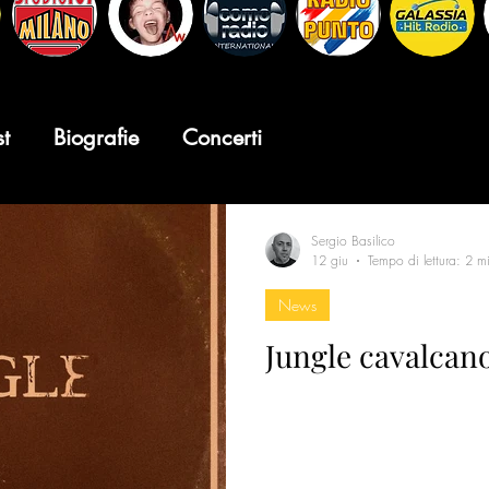
st
Biografie
Concerti
Sergio Basilico
12 giu
Tempo di lettura: 2 m
News
Jungle cavalcano