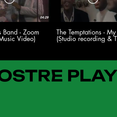
04:29
's Band - Zoom
The Temptations - My
 Music Video)
(Studio recording & 
Show 1964) HD
OSTRE PLAY