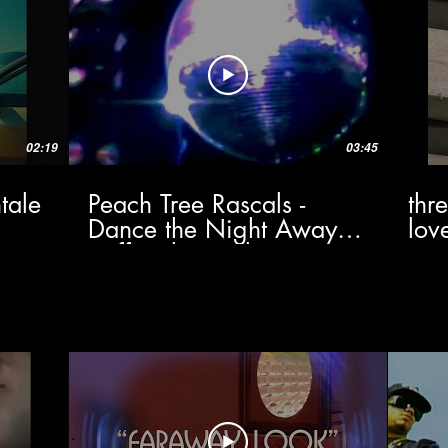
02:19
03:45
tale
Peach Tree Rascals -
thr
Dance the Night Away
lov
(Official Visualizer)