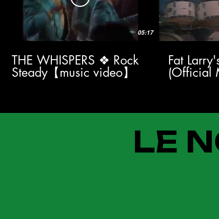
05:17
THE WHISPERS ❖ Rock
Fat Larry
Steady【music video】
(Official
LE N