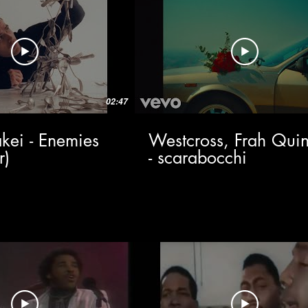
02:47
kei - Enemies
Westcross, Frah Quin
r)
- scarabocchi