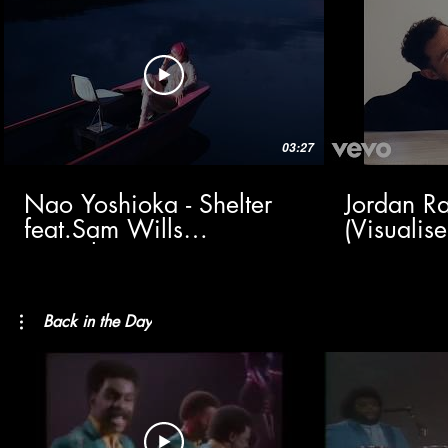
03:27
Nao Yoshioka - Shelter
Jordan Ra
feat.Sam Wills
(Visualise
(Visualizer)
Back in the Day