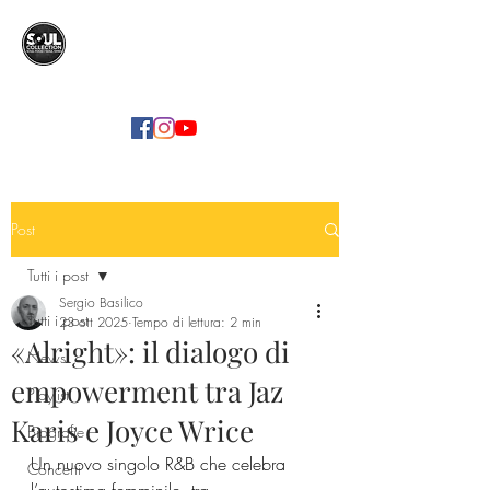
SOUL COLLECTION
Soul Food | Soul Mind
Post
Tutti i post
Sergio Basilico
Tutti i post
23 ott 2025
Tempo di lettura: 2 min
«Alright»: il dialogo di
News
empowerment tra Jaz
Playlist
Karis e Joyce Wrice
Biografie
Un nuovo singolo R&B che celebra 
Concerti