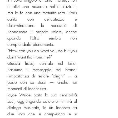
Il nuovo singolo affronta i disequilibri 
emotivi che nascono nelle relazioni, 
ma lo fa con una maturità rara. Karis 
canta con delicatezza e 
determinazione la necessità di 
riconoscere il proprio valore, anche 
quando l’altro sembra non 
comprenderlo pienamente.
“How can you do what you do but you 
don’t want that from me?”
Questa frase, centrale nel testo, 
riassume il messaggio del brano: 
l’importanza di restare “alright” — a 
posto con se stessi — anche nei 
momenti di incertezza.
Joyce Wrice porta la sua sensibilità 
soul, aggiungendo calore e intimità al 
dialogo musicale, in un incontro tra 
due voci che si completano e si 