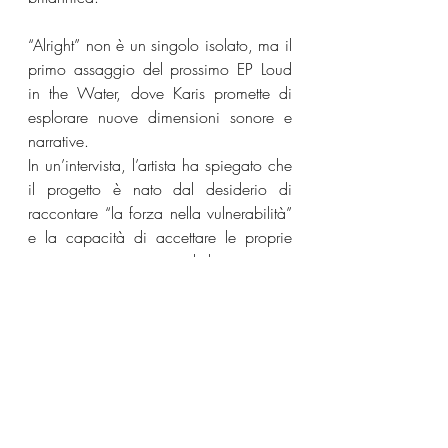
“Alright” non è un singolo isolato, ma il 
primo assaggio del prossimo EP Loud 
in the Water, dove Karis promette di 
esplorare nuove dimensioni sonore e 
narrative.
In un’intervista, l’artista ha spiegato che 
il progetto è nato dal desiderio di 
raccontare “la forza nella vulnerabilità” 
e la capacità di accettare le proprie 
emozioni senza nasconderle.
Con questa uscita, Jaz Karis consolida 
la sua posizione nel panorama R&B 
internazionale, affermandosi come una 
delle interpreti più sincere e coerenti 
della sua generazione.
Joyce Wrice
nuove uscite musicali
Jaz Karis