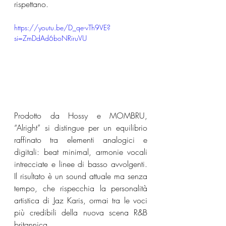
rispettano.
https://youtu.be/D_qe-vTh9VE?
si=ZmDdAd6boNRiruVU
Prodotto da Hossy e MOMBRU, 
“Alright” si distingue per un equilibrio 
raffinato tra elementi analogici e 
digitali: beat minimal, armonie vocali 
intrecciate e linee di basso avvolgenti. 
Il risultato è un sound attuale ma senza 
tempo, che rispecchia la personalità 
artistica di Jaz Karis, ormai tra le voci 
più credibili della nuova scena R&B 
britannica.