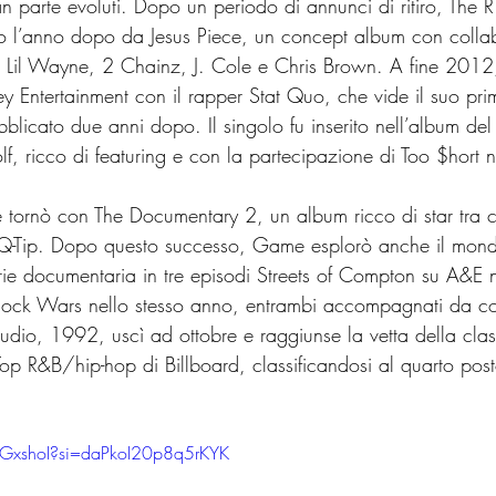
an parte evoluti. Dopo un periodo di annunci di ritiro, The 
o l’anno dopo da Jesus Piece, un concept album con collab
s, Lil Wayne, 2 Chainz, J. Cole e Chris Brown. A fine 20
y Entertainment con il rapper Stat Quo, che vide il suo pri
blicato due anni dopo. Il singolo fu inserito nell’album d
, ricco di featuring e con la partecipazione di Too $hort n
.
rnò con The Documentary 2, un album ricco di star tra cu
-Tip. Dopo questo successo, Game esplorò anche il mondo
rie documentaria in tre episodi Streets of Compton su A&E 
lock Wars nello stesso anno, entrambi accompagnati da co
udio, 1992, uscì ad ottobre e raggiunse la vetta della class
Top R&B/hip-hop di Billboard, classificandosi al quarto post
jGxshoI?si=daPkoI20p8q5rKYK