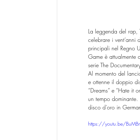
La leggenda del rap, 
celebrare i vent’anni
principali nel Regno 
Game è attualmente al
serie The Documentary,
Al momento del lanci
e ottenne il doppio d
“Dreams” e “Hate it or
un tempo dominante. L
disco d’oro in Germa
https://youtu.be/BuM