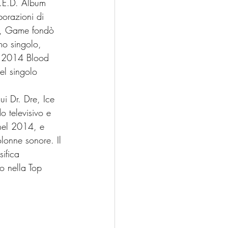
R.E.D. Album 
orazioni di 
12, Game fondò 
mo singolo, 
el 2014 Blood 
el singolo 
i Dr. Dre, Ice 
 televisivo e 
nel 2014, e 
lonne sonore. Il 
ifica 
o nella Top 