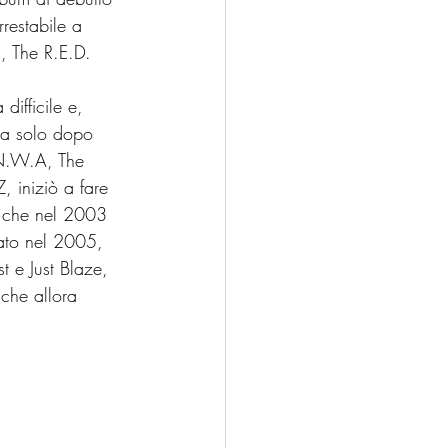
restabile a 
, The R.E.D. 
ifficile e, 
ca solo dopo 
 N.W.A, The 
, iniziò a fare 
e, che nel 2003 
cato nel 2005, 
 e Just Blaze, 
che allora 