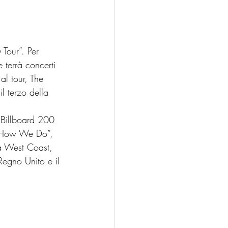
Tour”. Per 
 terrà concerti 
al tour, The 
 terzo della 
 Billboard 200 
e “How We Do”, 
la West Coast, 
Regno Unito e il 