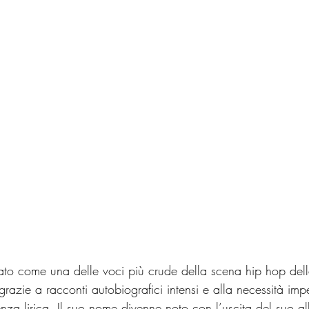
ato come una delle voci più crude della scena hip hop del
razie a racconti autobiografici intensi e alla necessità impe
enza lirica. Il suo nome divenne noto con l’uscita del suo a