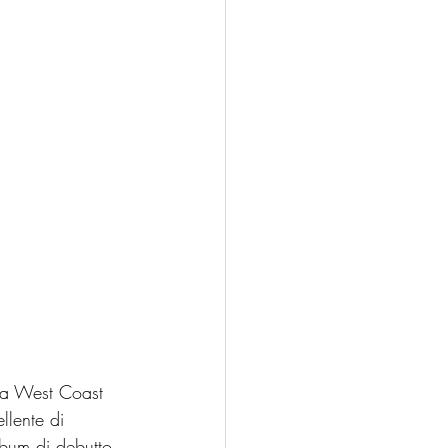
la West Coast 
llente di 
lbum di debutto 