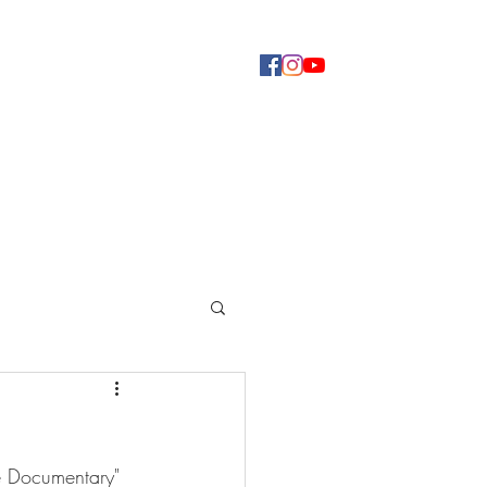
Concerti
Dove ascoltarci
Altro
he Documentary"