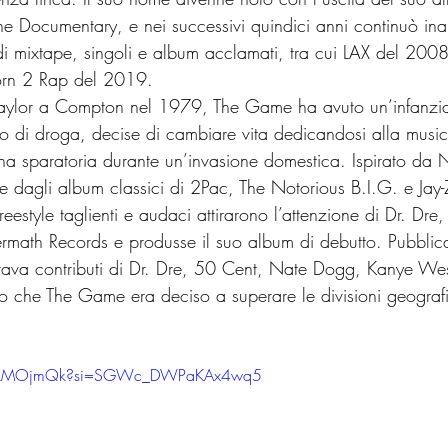
he Documentary, e nei successivi quindici anni continuò inar
di mixtape, singoli e album acclamati, tra cui LAX del 2008
rn 2 Rap del 2019.
Taylor a Compton nel 1979, The Game ha avuto un’infanzia d
io di droga, decise di cambiare vita dedicandosi alla musi
n una sparatoria durante un’invasione domestica. Ispirato da
 dagli album classici di 2Pac, The Notorious B.I.G. e Jay-Z
reestyle taglienti e audaci attirarono l’attenzione di Dr. Dr
termath Records e produsse il suo album di debutto. Pubbli
ava contributi di Dr. Dre, 50 Cent, Nate Dogg, Kanye West
o che The Game era deciso a superare le divisioni geografi
H34kMOjmQk?si=SGWc_DWPaKAx4wq5