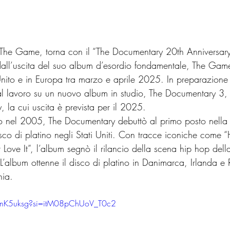
The Game, torna con il “The Documentary 20th Anniversary 
 dall’uscita del suo album d’esordio fondamentale, The Game
Unito e in Europa tra marzo e aprile 2025. In preparazione 
 lavoro su un nuovo album in studio, The Documentary 3, il
 la cui uscita è prevista per il 2025.
o nel 2005, The Documentary debuttò al primo posto nella
isco di platino negli Stati Uniti. Con tracce iconiche com
 Love It”, l’album segnò il rilancio della scena hip hop del
’album ottenne il disco di platino in Danimarca, Irlanda e 
nia.
BmK5uksg?si=itM08pChUoV_T0c2