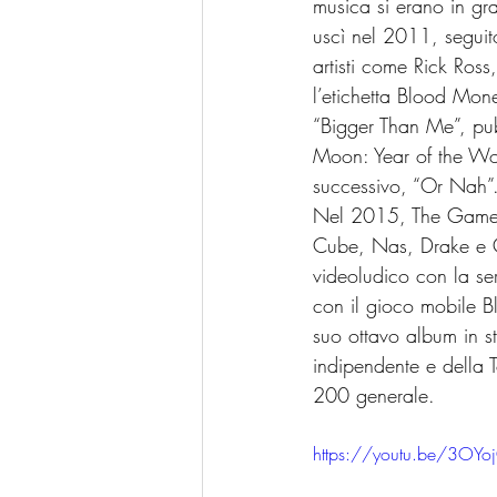
musica si erano in gr
uscì nel 2011, seguit
artisti come Rick Ros
l’etichetta Blood Mone
“Bigger Than Me”, pub
Moon: Year of the Wolf
successivo, “Or Nah”
Nel 2015, The Game to
Cube, Nas, Drake e Q
videoludico con la se
con il gioco mobile B
suo ottavo album in st
indipendente e della 
200 generale.
https://youtu.be/3OYo