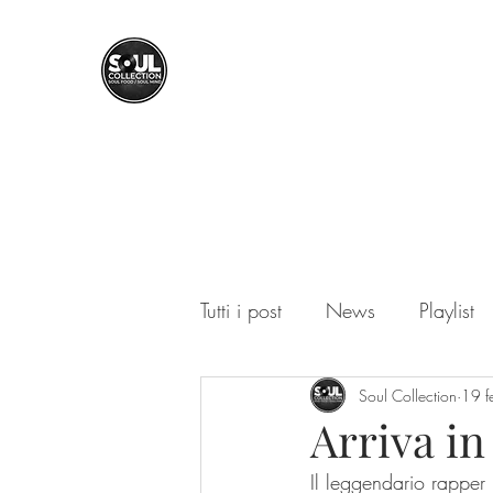
SOUL COLLECTION
Soul Food | Soul Mind
Tutti i post
News
Playlist
Soul Collection
19 
Arriva i
Il leggendario rapper