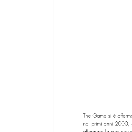
The Game si è afferm
nei primi anni 2000, g
affermare la sua pres