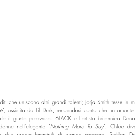
iti che uniscono altri grandi talenti; Jorja Smith tesse in 
e
", assistita da Lil Durk, rendendosi conto che un amante d
e il giusto preavviso. 6LACK e l'artista britannico Donae
 donne nell'elegante "
Nothing More To Say
". Chlöe div
a due rapper femminili di grande spessore, Stefflon Do