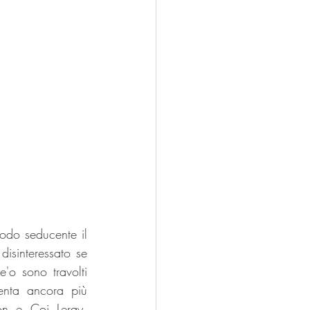
modo seducente il 
isinteressato se 
'o sono travolti 
enta ancora più 
n e Coi Leray, 