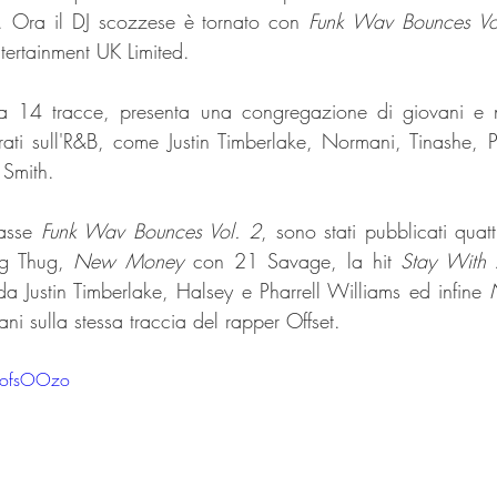
 Ora il DJ scozzese è tornato con 
Funk Wav Bounces Vo
tertainment UK Limited.
 14 tracce, presenta una congregazione di giovani e nav
trati sull'R&B, come Justin Timberlake, Normani, Tinashe, Ph
 Smith.
asse 
Funk Wav Bounces Vol. 2
, sono stati pubblicati quatt
g Thug, 
New Money
 con 21 Savage, la hit 
Stay With
a Justin Timberlake, Halsey e Pharrell Williams ed infine 
i sulla stessa traccia del rapper Offset. 
uofsOOzo