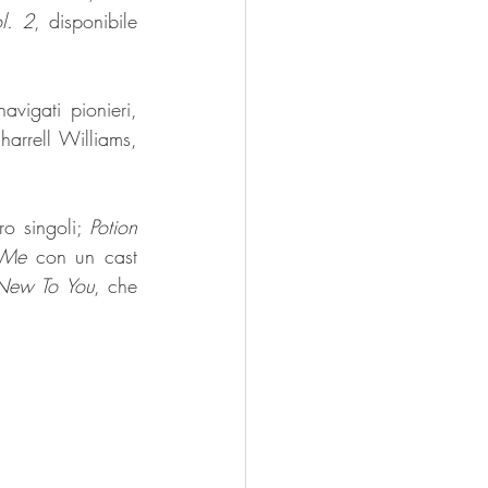
l. 2
, disponibile 
igati pionieri, 
arrell Williams, 
ro singoli; 
Potion
 Me
 con un cast 
New To You
, che 