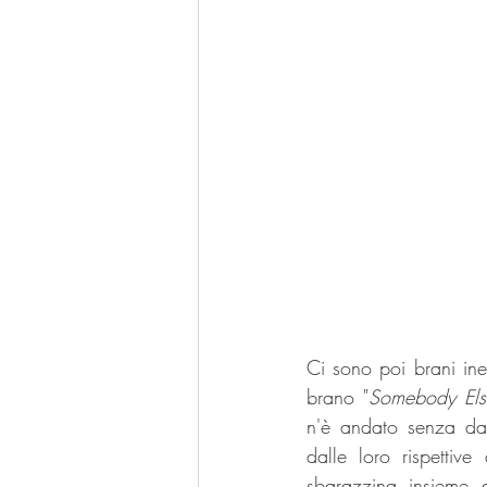
Ci sono poi brani ined
brano "
Somebody Els
n'è andato senza darl
dalle loro rispettive
sbarazzina insieme 