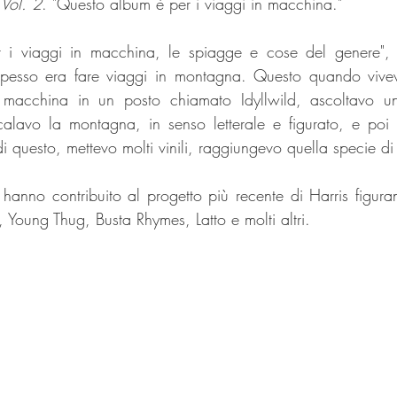
Vol. 2
. "Questo album è per i viaggi in macchina."
i viaggi in macchina, le spiagge e cose del genere", h
spesso era fare viaggi in montagna. Questo quando vive
macchina in un posto chiamato Idyllwild, ascoltavo un
alavo la montagna, in senso letterale e figurato, e poi t
che hanno contribuito al progetto più recente di Harris figu
Young Thug, Busta Rhymes, Latto e molti altri.