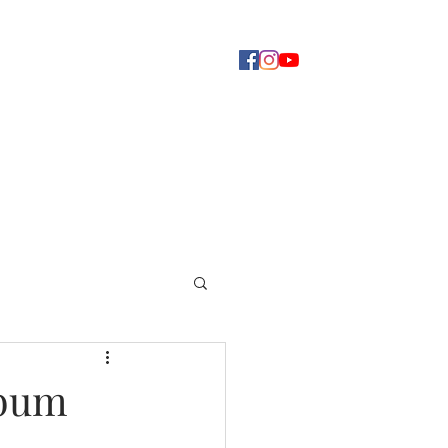
Concerti
Dove ascoltarci
Altro
lbum