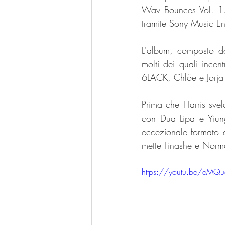
Wav Bounces Vol. 1.
tramite Sony Music En
L'album, composto da
molti dei quali incen
6LACK, Chlöe e Jorja
Prima che Harris svel
con Dua Lipa e Yiun
eccezionale formato d
mette Tinashe e Norman
https://youtu.be/eMQ