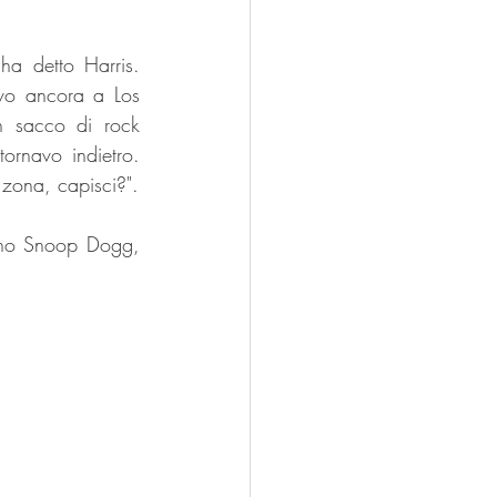
a detto Harris. 
vo ancora a Los 
 sacco di rock 
ornavo indietro. 
Quindi facevo molto di questo, mettevo molti vinili, raggiungevo quella specie di zona, capisci?". 
rano Snoop Dogg, 