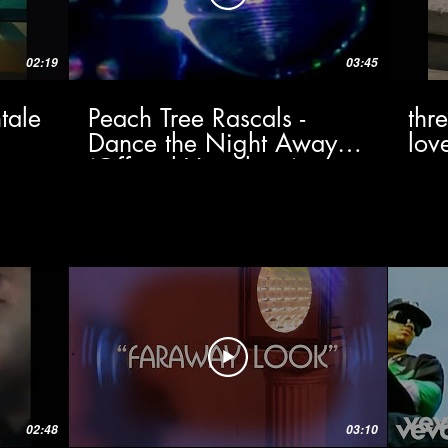
02:19
03:45
tale
Peach Tree Rascals -
thr
Dance the Night Away
lov
(Official Visualizer)
02:48
03:10