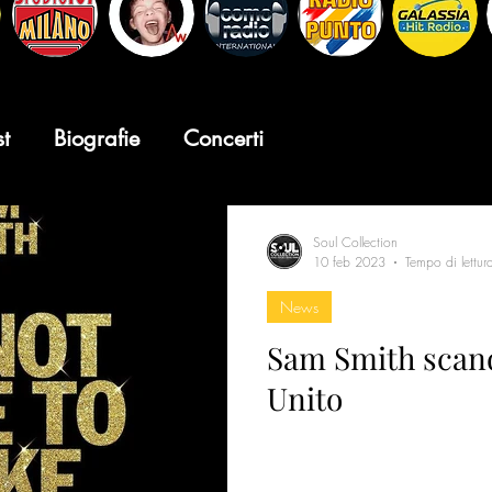
st
Biografie
Concerti
Soul Collection
10 feb 2023
Tempo di lettur
News
Sam Smith scand
Unito