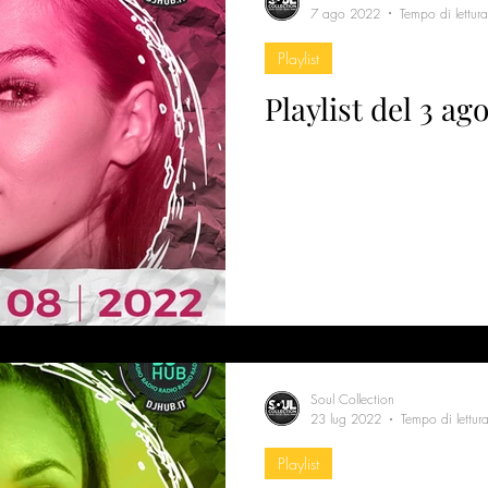
7 ago 2022
Tempo di lettur
Playlist
Playlist del 3 ag
Soul Collection
23 lug 2022
Tempo di lettur
Playlist