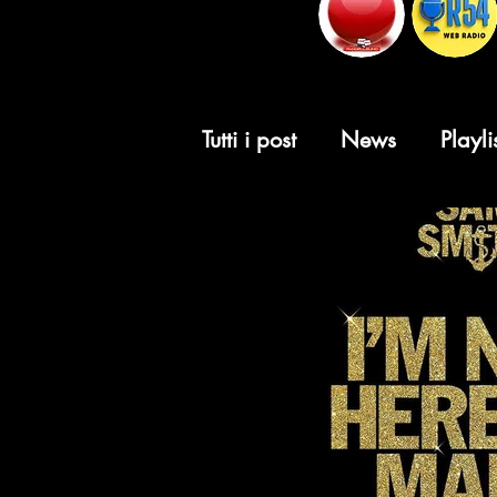
Tutti i post
News
Playli