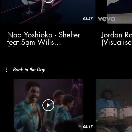
03:27
Nao Yoshioka - Shelter
Jordan Ra
feat.Sam Wills
(Visualise
(Visualizer)
Back in the Day
05:17