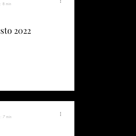
a: 8 min
osto 2022
a: 7 min