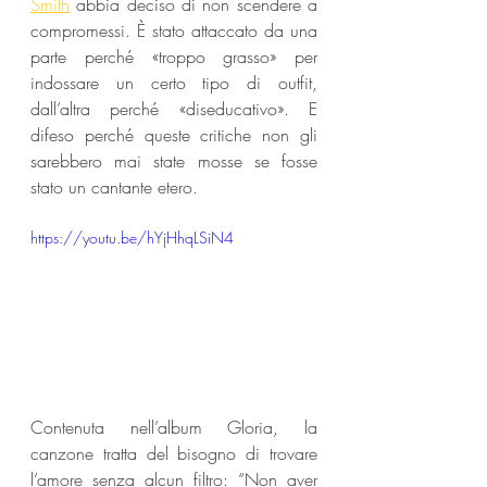
Smith
 abbia deciso di non scendere a 
compromessi. È stato attaccato da una 
parte perché «troppo grasso» per 
indossare un certo tipo di outfit, 
dall’altra perché «diseducativo». E 
difeso perché queste critiche non gli 
sarebbero mai state mosse se fosse 
stato un cantante etero.
https://youtu.be/hYjHhqLSiN4
Contenuta nell’album Gloria, la 
canzone tratta del bisogno di trovare 
l’amore senza alcun filtro: “Non aver 