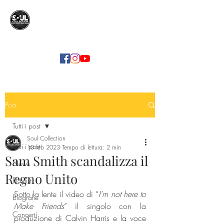
SOUL COLLECTION
Soul Food | Soul Mind
Post
Tutti i post
Soul Collection
Tutti i post
10 feb 2023
Tempo di lettura: 2 min
Sam Smith scandalizza il
News
Regno Unito
Playlist
Sotto la lente il video di “
I’m not here to 
Biografie
Make Friends
” il singolo con la 
Concerti
produzione di Calvin Harris e la voce 