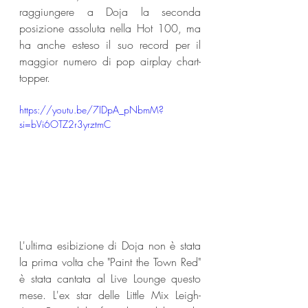
raggiungere a Doja la seconda 
posizione assoluta nella Hot 100, ma 
ha anche esteso il suo record per il 
maggior numero di pop airplay chart-
topper.
https://youtu.be/7IDpA_pNbmM?
si=bVi6OTZ2r3yrztmC
L'ultima esibizione di Doja non è stata 
la prima volta che "Paint the Town Red" 
è stata cantata al Live Lounge questo 
mese. L'ex star delle Little Mix Leigh-