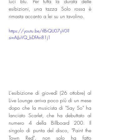
luci blu. Per tutta la durata delle 
esibizioni, una tazza Solo rossa è 
rimasta accanto a lei su un tavolino.
https://youtu.be/tlBrQU07yV0?
si=AiJuVQ_bDFAn81j1
L'esibizione di giovedì (26 ottobre) al 
Live Lounge arriva poco più di un mese 
dopo che la musicista di "Say So" ha 
lanciato Scarlet, che ha debuttato al 
numero 4 della Billboard 200. Il 
singolo di punta del disco, "Paint the 
Town Red", non solo ha fatto 