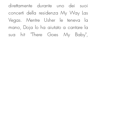
direttamente durante uno dei suoi 
concerti della residenza My Way Las 
Vegas. Mentre Usher le teneva la 
mano, Doja lo ha aiutato a cantare la 
sua hit "There Goes My Baby", 
dopodiché Usher ha detto: "Doja Cat, 
signore e signori".