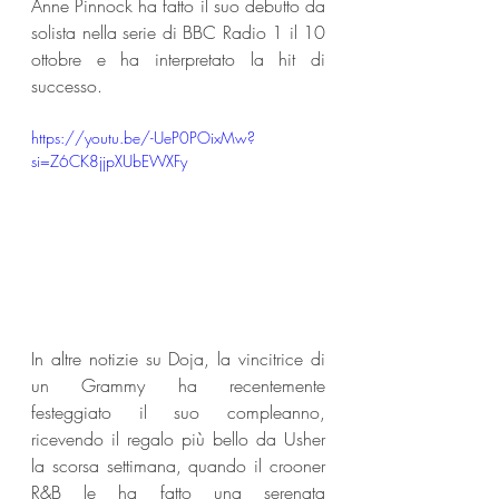
Anne Pinnock ha fatto il suo debutto da 
solista nella serie di BBC Radio 1 il 10 
ottobre e ha interpretato la hit di 
successo.
https://youtu.be/-UeP0POixMw?
si=Z6CK8jjpXUbEWXFy
In altre notizie su Doja, la vincitrice di 
un Grammy ha recentemente 
festeggiato il suo compleanno, 
ricevendo il regalo più bello da Usher 
la scorsa settimana, quando il crooner 
R&B le ha fatto una serenata 