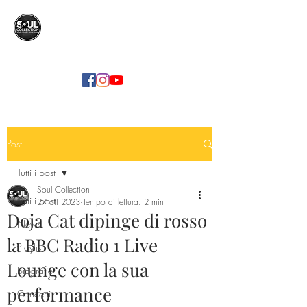
SOUL COLLECTION
Soul Food | Soul Mind
Post
Tutti i post
Soul Collection
Tutti i post
27 ott 2023
Tempo di lettura: 2 min
Doja Cat dipinge di rosso
News
la BBC Radio 1 Live
Playlist
Lounge con la sua
Biografie
performance
Concerti