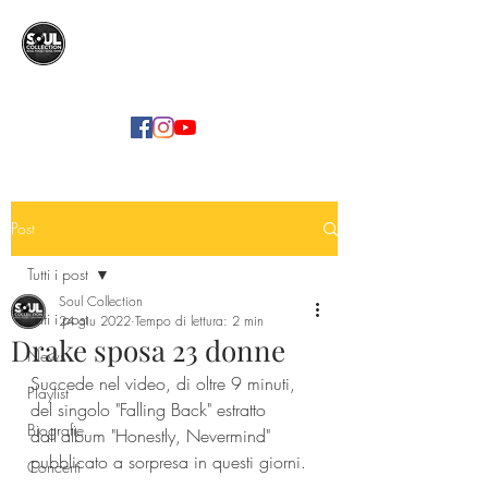
SOUL COLLECTION
Soul Food | Soul Mind
Post
Tutti i post
Soul Collection
Tutti i post
24 giu 2022
Tempo di lettura: 2 min
Drake sposa 23 donne
News
Succede nel video, di oltre 9 minuti, 
Playlist
del singolo "Falling Back" estratto 
Biografie
dall'album "Honestly, Nevermind" 
pubblicato a sorpresa in questi giorni.
Concerti