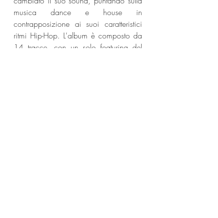
cambiato il suo sound, puntando sulla 
musica dance e house in 
contrapposizione ai suoi caratteristici 
ritmi Hip-Hop. L'album è composto da 
14 tracce, con un solo featuring del 
rapper di Atlanta 21 Savage e la 
produzione di diversi produttori, tra cui 
Carnage, Black Coffee e 40. Drizzy 
ha pubblicato l'album come tributo a 
Virgil Abloh, scomparso nel novembre 
2021.
Social:
Facebook: @drake
Instagram: @champagnepapi
Twitter: @Drake
Drake
News