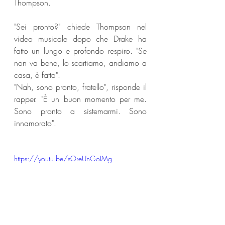
Thompson.
"Sei pronto?" chiede Thompson nel 
video musicale dopo che Drake ha 
fatto un lungo e profondo respiro. "Se 
non va bene, lo scartiamo, andiamo a 
casa, è fatta".
"Nah, sono pronto, fratello", risponde il 
rapper. "È un buon momento per me. 
Sono pronto a sistemarmi. Sono 
innamorato".
https://youtu.be/sOreUnGoIMg