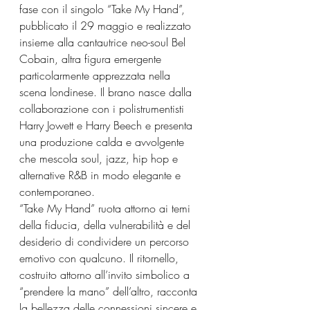
fase con il singolo “Take My Hand”, 
pubblicato il 29 maggio e realizzato 
insieme alla cantautrice neo-soul Bel 
Cobain, altra figura emergente 
particolarmente apprezzata nella 
scena londinese. Il brano nasce dalla 
collaborazione con i polistrumentisti 
Harry Jowett e Harry Beech e presenta 
una produzione calda e avvolgente 
che mescola soul, jazz, hip hop e 
alternative R&B in modo elegante e 
contemporaneo.
“Take My Hand” ruota attorno ai temi 
della fiducia, della vulnerabilità e del 
desiderio di condividere un percorso 
emotivo con qualcuno. Il ritornello, 
costruito attorno all’invito simbolico a 
“prendere la mano” dell’altro, racconta 
la bellezza delle connessioni sincere e 