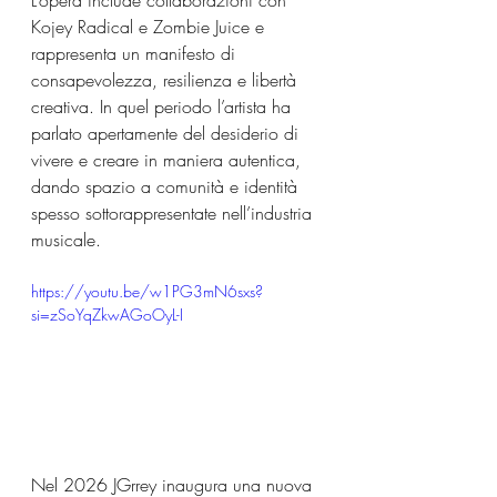
L’opera include collaborazioni con 
Kojey Radical e Zombie Juice e 
rappresenta un manifesto di 
consapevolezza, resilienza e libertà 
creativa. In quel periodo l’artista ha 
parlato apertamente del desiderio di 
vivere e creare in maniera autentica, 
dando spazio a comunità e identità 
spesso sottorappresentate nell’industria 
musicale.
https://youtu.be/w1PG3mN6sxs?
si=zSoYqZkwAGoOyL-I
Nel 2026 JGrrey inaugura una nuova 