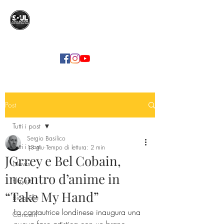
SOUL COLLECTION
Soul Food | Soul Mind
Post
Tutti i post
Sergio Basilico
Tutti i post
13 giu
Tempo di lettura: 2 min
JGrrey e Bel Cobain,
News
incontro d’anime in
Playlist
“Take My Hand”
Biografie
La cantautrice londinese inaugura una 
Concerti