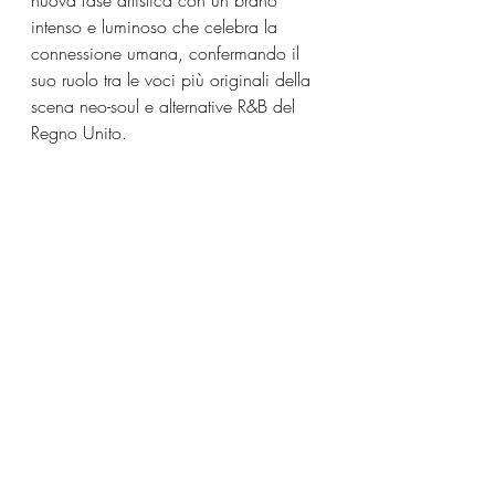
nuova fase artistica con un brano 
intenso e luminoso che celebra la 
connessione umana, confermando il 
suo ruolo tra le voci più originali della 
scena neo-soul e alternative R&B del 
Regno Unito.