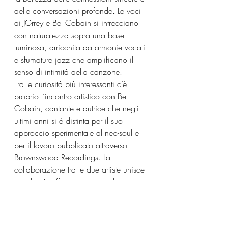
delle conversazioni profonde. Le voci 
di JGrrey e Bel Cobain si intrecciano 
con naturalezza sopra una base 
luminosa, arricchita da armonie vocali 
e sfumature jazz che amplificano il 
senso di intimità della canzone.
Tra le curiosità più interessanti c’è 
proprio l’incontro artistico con Bel 
Cobain, cantante e autrice che negli 
ultimi anni si è distinta per il suo 
approccio sperimentale al neo-soul e 
per il lavoro pubblicato attraverso 
Brownswood Recordings. La 
collaborazione tra le due artiste unisce 
sensibilità differenti ma complementari, 
dando vita a un dialogo musicale che 
rappresenta uno dei punti di forza del 
singolo.