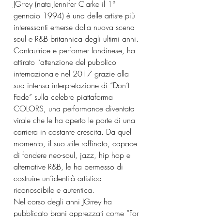
JGrrey (nata Jennifer Clarke il 1° 
gennaio 1994) è una delle artiste più 
interessanti emerse dalla nuova scena 
soul e R&B britannica degli ultimi anni. 
Cantautrice e performer londinese, ha 
attirato l’attenzione del pubblico 
internazionale nel 2017 grazie alla 
sua intensa interpretazione di “Don’t 
Fade” sulla celebre piattaforma 
COLORS, una performance diventata 
virale che le ha aperto le porte di una 
carriera in costante crescita. Da quel 
momento, il suo stile raffinato, capace 
di fondere neo-soul, jazz, hip hop e 
alternative R&B, le ha permesso di 
costruire un’identità artistica 
riconoscibile e autentica.
Nel corso degli anni JGrrey ha 
pubblicato brani apprezzati come “For 