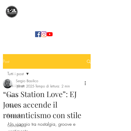
SOUL COLLECTION
Soul Food | Soul Mind
Post
Tutti i post
Sergio Basilico
Tutti i post
10 ott 2025
Tempo di lettura: 2 min
“Gas Station Love”: EJ
News
Jones accende il
Playlist
romanticismo con stile
Biografie
Un viaggio tra nostalgia, groove e 
Concerti