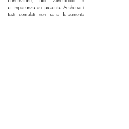
connessione, alla vulnerabilità e 
all’importanza del presente. Anche se i 
testi completi non sono largamente 
diffusi online, il singolo trasmette 
chiaramente l’intento di celebrare 
l’amore in spazi semplici ma sinceri.
EJ Jones
News
Post recenti
Mostra tutti