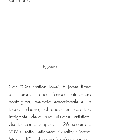
sentimento
EJ Jones
Con “Gas Station Love”, EJ Jones firma 
un brano che fonde atmosfera 
nostalgica, melodia emozionale e un 
tocco urbano, offrendo un capitolo 
intrigante della sua visione artistica. 
Uscito come singolo il 26 settembre 
2025 sotto l’etichetta Quality Control 
Music, LLC. , il brano è già disponibile 