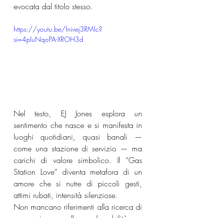
evocata dal titolo stesso.
https://youtu.be/lnivej3RMlc?
si=4pIuNqoPA-XROH3d
Nel testo, EJ Jones esplora un 
sentimento che nasce e si manifesta in 
luoghi quotidiani, quasi banali — 
come una stazione di servizio — ma 
carichi di valore simbolico. Il “Gas 
Station Love” diventa metafora di un 
amore che si nutre di piccoli gesti, 
attimi rubati, intensità silenziose.
Non mancano riferimenti alla ricerca di 