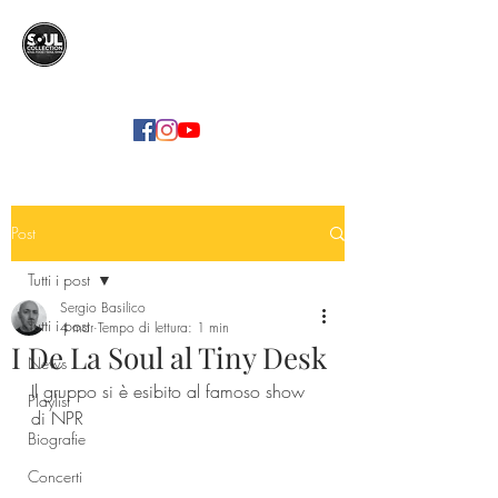
SOUL COLLECTION
Soul Food | Soul Mind
Post
Tutti i post
Sergio Basilico
Tutti i post
4 mar
Tempo di lettura: 1 min
I De La Soul al Tiny Desk
News
Il gruppo si è esibito al famoso show 
Playlist
di NPR
Biografie
Concerti