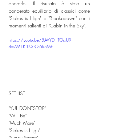
onorarlo. Il risultato è stato un 
ponderato equilibrio di classici come 
"Stakes is High" e "Breakadawn" con i 
momenti salienti di "Cabin in the Sky".
https://youtu.be/5AVYDHTOixU?
si=ZM1KiTK3rOt5RSMF
SET LIST:
"YUHDONTSTOP"
"Will Be"
"Much More"
"Stakes is High"
"Sunny Storms"