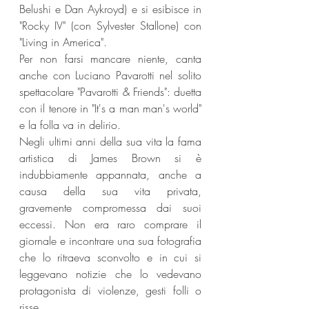
Belushi e Dan Aykroyd) e si esibisce in 
"Rocky IV" (con Sylvester Stallone) con 
"Living in America".
Per non farsi mancare niente, canta 
anche con Luciano Pavarotti nel solito 
spettacolare "Pavarotti & Friends": duetta 
con il tenore in "It's a man man's world" 
e la folla va in delirio.
Negli ultimi anni della sua vita la fama 
artistica di James Brown si è 
indubbiamente appannata, anche a 
causa della sua vita privata, 
gravemente compromessa dai suoi 
eccessi. Non era raro comprare il 
giornale e incontrare una sua fotografia 
che lo ritraeva sconvolto e in cui si 
leggevano notizie che lo vedevano 
protagonista di violenze, gesti folli o 
risse.