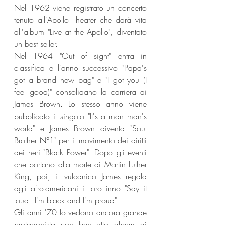
Nel 1962 viene registrato un concerto 
tenuto all'Apollo Theater che darà vita 
all'album "Live at the Apollo", diventato 
un best seller.
Nel 1964 "Out of sight" entra in 
classifica e l'anno successivo "Papa's 
got a brand new bag" e "I got you (I 
feel good)" consolidano la carriera di 
James Brown. Lo stesso anno viene 
pubblicato il singolo "It's a man man's 
world" e James Brown diventa "Soul 
Brother N°1" per il movimento dei diritti 
dei neri "Black Power". Dopo gli eventi 
che portano alla morte di Martin Luther 
King, poi, il vulcanico James regala 
agli afro-americani il loro inno "Say it 
loud - I'm black and I'm proud".
Gli anni '70 lo vedono ancora grande 
protagonista con ben otto album di 