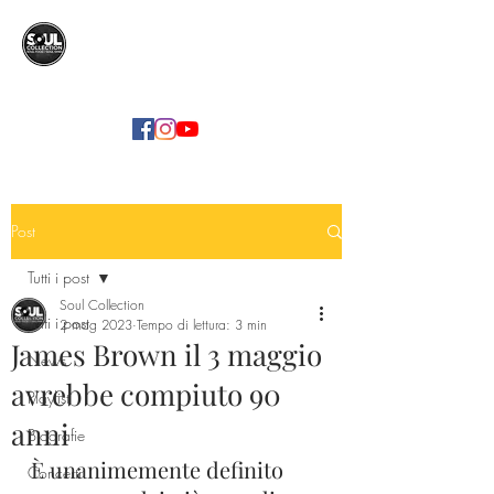
SOUL COLLECTION
Soul Food | Soul Mind
Post
Tutti i post
Soul Collection
Tutti i post
2 mag 2023
Tempo di lettura: 3 min
James Brown il 3 maggio
News
avrebbe compiuto 90
Playlist
anni
Biografie
È unanimemente definito 
Concerti