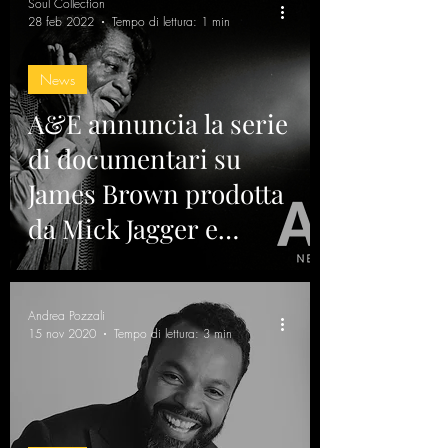
Soul Collection
28 feb 2022
Tempo di lettura: 1 min
News
A&E annuncia la serie
di documentari su
James Brown prodotta
da Mick Jagger e
Questlove
Andrea Pozzali
15 nov 2020
Tempo di lettura: 3 min