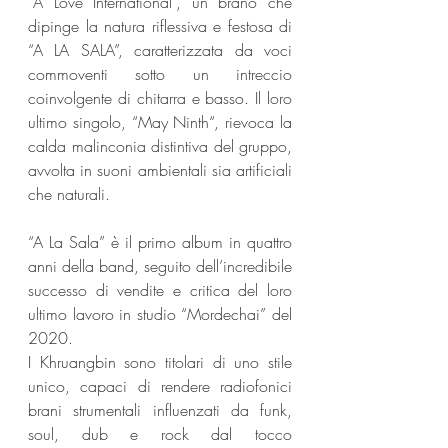
“A Love International”, un brano che 
dipinge la natura riflessiva e festosa di 
“A LA SALA”, caratterizzata da voci 
commoventi sotto un intreccio 
coinvolgente di chitarra e basso. Il loro 
ultimo singolo, “May Ninth“, rievoca la 
calda malinconia distintiva del gruppo, 
avvolta in suoni ambientali sia artificiali 
che naturali.
“A La Sala” è il primo album in quattro 
anni della band, seguito dell’incredibile 
successo di vendite e critica del loro 
ultimo lavoro in studio “Mordechai” del 
2020.
I Khruangbin sono titolari di uno stile 
unico, capaci di rendere radiofonici 
brani strumentali influenzati da funk, 
soul, dub e rock dal tocco 