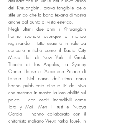
dell’edizione in vinile del nuovo disco 
dei Khruangbin, prova tangibile dello 
stile unico che la band texana dimostra 
anche dal punto di vista estetico.
Negli ultimi due anni i Khruangbin 
hanno suonato ovunque al mondo 
registrando il tutto esaurito in sale da 
concerto mitiche come il Radio City 
Music Hall di New York, il Greek 
Theatre di Los Angeles, la Sydney 
Opera House e l’Alexandra Palace di 
Londra. Nel corso dell’ultimo anno 
hanno pubblicato cinque LP dal vivo 
che mettono in mostra la loro abilità sul 
palco – con ospiti incredibili come 
Toro y Moi, Men I Trust e Nubya 
Garcia – hanno collaborato con il 
chitarrista maliano Vieux Farka Touré, in 
onore del defunto padre Ali Farka 