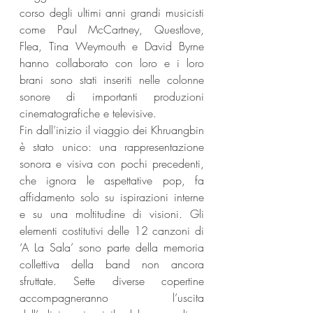
corso degli ultimi anni grandi musicisti 
come Paul McCartney, Questlove, 
Flea, Tina Weymouth e David Byrne 
hanno collaborato con loro e i loro 
brani sono stati inseriti nelle colonne 
sonore di importanti produzioni 
cinematografiche e televisive.
Fin dall’inizio il viaggio dei Khruangbin 
è stato unico: una rappresentazione 
sonora e visiva con pochi precedenti, 
che ignora le aspettative pop, fa 
affidamento solo su ispirazioni interne 
e su una moltitudine di visioni. Gli 
elementi costitutivi delle 12 canzoni di 
‘A La Sala’ sono parte della memoria 
collettiva della band non ancora 
sfruttate. Sette diverse copertine 
accompagneranno l’uscita 