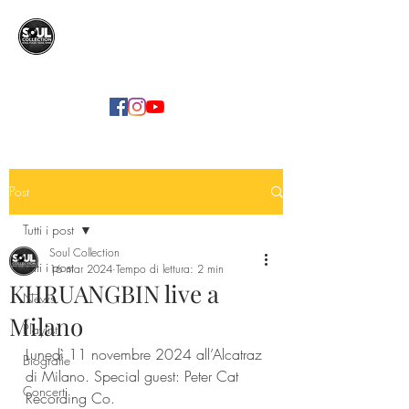
SOUL COLLECTION
Soul Food | Soul Mind
Post
Tutti i post
Soul Collection
Tutti i post
16 mar 2024
Tempo di lettura: 2 min
KHRUANGBIN live a
News
Milano
Playlist
Lunedì 11 novembre 2024 all’Alcatraz 
Biografie
di Milano. Special guest: Peter Cat 
Concerti
Recording Co.