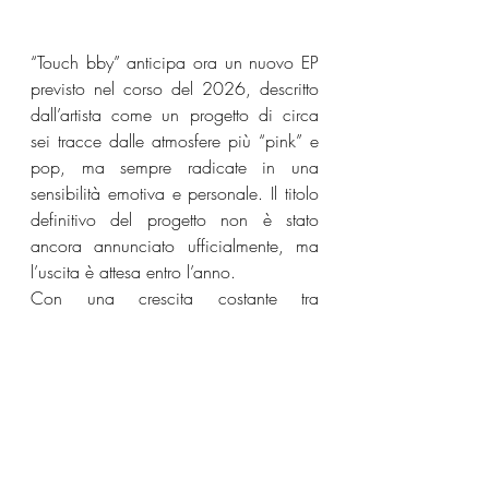
“Touch bby” anticipa ora un nuovo EP 
previsto nel corso del 2026, descritto 
dall’artista come un progetto di circa 
sei tracce dalle atmosfere più “pink” e 
pop, ma sempre radicate in una 
sensibilità emotiva e personale. Il titolo 
definitivo del progetto non è stato 
ancora annunciato ufficialmente, ma 
l’uscita è attesa entro l’anno.
Con una crescita costante tra 
streaming, identità visiva sempre più 
definita e una direzione sonora in 
evoluzione, Essosa si conferma tra le 
voci emergenti più interessanti del 
panorama R&B-pop internazionale, 
pronta a trasformare l’ottimo riscontro 
digitale in un consolidamento artistico 