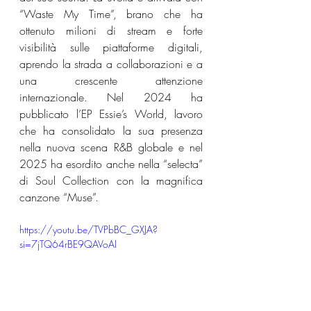
“Waste My Time”, brano che ha 
ottenuto milioni di stream e forte 
visibilità sulle piattaforme digitali, 
aprendo la strada a collaborazioni e a 
una crescente attenzione 
internazionale. Nel 2024 ha 
pubblicato l’EP Essie’s World, lavoro 
che ha consolidato la sua presenza 
nella nuova scena R&B globale e nel 
2025 ha esordito anche nella “selecta” 
di Soul Collection con la magnifica 
canzone “Muse”.
https://youtu.be/TVPbBC_GXJA?
si=7jTQ64rBE9QAVoAI