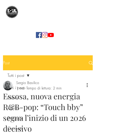
SOUL COLLECTION
Soul Food | Soul Mind
Post
Tutti i post
Sergio Basilico
Tutti i post
1 mar
Tempo di lettura: 2 min
Essosa, nuova energia
News
R&B-pop: “Touch bby”
Playlist
segna l’inizio di un 2026
Biografie
decisivo
Concerti