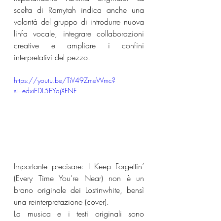
scelta di Ramytah indica anche una 
volontà del gruppo di introdurre nuova 
linfa vocale, integrare collaborazioni 
creative e ampliare i confini 
interpretativi del pezzo.
https://youtu.be/TiV49ZmeWmc?
si=edxiEDL5EYajXFNF
Importante precisare: I Keep Forgettin’ 
(Every Time You’re Near) non è un 
brano originale dei Lostinwhite, bensì 
una reinterpretazione (cover).
La musica e i testi originali sono 