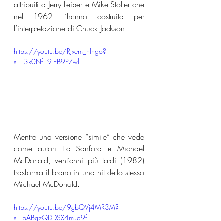
attribuiti a Jerry Leiber e Mike Stoller che 
nel 1962 l’hanno costruita per 
l’interpretazione di Chuck Jackson.
https://youtu.be/RJxem_nfngo?
si=-3k0Nf19-EB9PZwl
Mentre una versione “simile” che vede 
come autori Ed Sanford e Michael 
McDonald, vent’anni più tardi (1982) 
trasforma il brano in una hit dello stesso 
Michael McDonald.
https://youtu.be/9gbQVj4MR3M?
si=pABqzQDDSX4mug9f