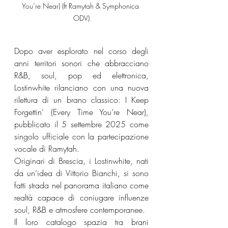
You’re Near) (ft Ramytah & Symphonica 
ODV)
Dopo aver esplorato nel corso degli 
anni territori sonori che abbracciano 
R&B, soul, pop ed elettronica, 
Lostinwhite rilanciano con una nuova 
rilettura di un brano classico: I Keep 
Forgettin’ (Every Time You’re Near), 
pubblicato il 5 settembre 2025 come 
singolo ufficiale con la partecipazione 
vocale di Ramytah.
Originari di Brescia, i Lostinwhite, nati 
da un’idea di Vittorio Bianchi, si sono 
fatti strada nel panorama italiano come 
realtà capace di coniugare influenze 
soul, R&B e atmosfere contemporanee.
Il loro catalogo spazia tra brani 