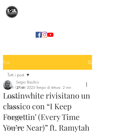
SOUL COLLECTION
Soul Food | Soul Mind
Post
Tutti i post
Sergio Basilico
Tutti i post
27 set 2025
Tempo di lettura: 2 min
Lostinwhite rivisitano un
News
classico con “I Keep
Playlist
Forgettin’ (Every Time
Biografie
You’re Near)” ft. Ramytah
Concerti