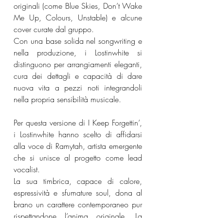
originali (come Blue Skies, Don’t Wake 
Me Up, Colours, Unstable) e alcune 
cover curate dal gruppo.
Con una base solida nel songwriting e 
nella produzione, i Lostinwhite si 
distinguono per arrangiamenti eleganti, 
cura dei dettagli e capacità di dare 
nuova vita a pezzi noti integrandoli 
nella propria sensibilità musicale.
Per questa versione di I Keep Forgettin’, 
i Lostinwhite hanno scelto di affidarsi 
alla voce di Ramytah, artista emergente 
che si unisce al progetto come lead 
vocalist.
La sua timbrica, capace di calore, 
espressività e sfumature soul, dona al 
brano un carattere contemporaneo pur 
rispettandone l’anima originale. La 