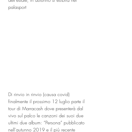
dell'estate, in autunno si esibirà nei 
palasport
Di rinvio in rinvio (causa covid) 
finalmente il prossimo 12 luglio parte il 
tour di Marracash dove presenterà dal 
vivo sul palco le canzoni dei suoi due 
ultimi due album: “Persona” pubblicato 
nell'autunno 2019 e il più recente 