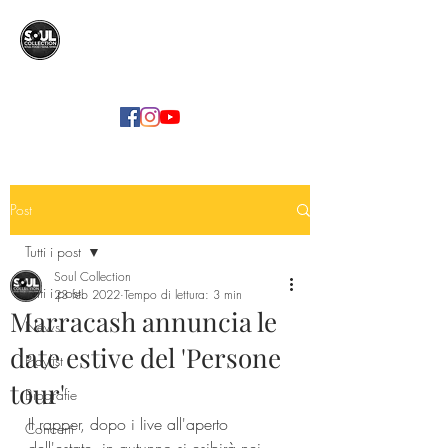
SOUL COLLECTION
Soul Food | Soul Mind
Post
Tutti i post
Soul Collection
Tutti i post
23 feb 2022
Tempo di lettura: 3 min
Marracash annuncia le
News
date estive del 'Persone
Playlist
tour'
Biografie
Il rapper, dopo i live all'aperto 
Concerti