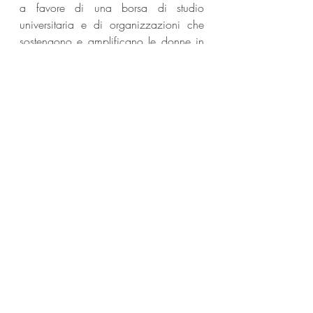
a favore di una borsa di studio 
universitaria e di organizzazioni che 
sostengono e amplificano le donne in 
tutta la città. Continuare a fare cose 
come questa per aiutare la comunità è 
il motivo per cui ho collaborato con 
personaggi così importanti".
Mary J Blige
Pepsi
News
Post recenti
Mostra tutti