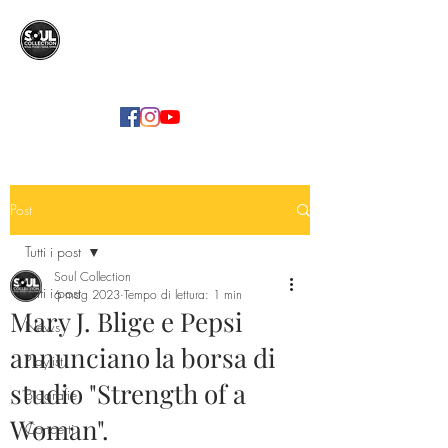
SOUL COLLECTION
Soul Food | Soul Mind
Post
Tutti i post
Soul Collection
Tutti i post
6 mag 2023
Tempo di lettura: 1 min
Mary J. Blige e Pepsi
News
annunciano la borsa di
Playlist
studio "Strength of a
Biografie
Woman".
Concerti