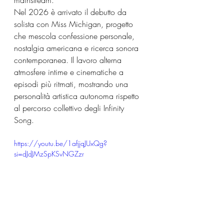
mainstream. 
Nel 2026 è arrivato il debutto da 
solista con Miss Michigan, progetto 
che mescola confessione personale, 
nostalgia americana e ricerca sonora 
contemporanea. Il lavoro alterna 
atmosfere intime e cinematiche a 
episodi più ritmati, mostrando una 
personalità artistica autonoma rispetto 
al percorso collettivo degli Infinity 
Song.
https://youtu.be/1afjjqJUxQg?
si=dJdJMzSpKSvNGZzr