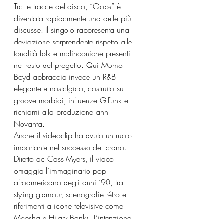
Tra le tracce del disco, “Oops” è 
diventata rapidamente una delle più 
discusse. Il singolo rappresenta una 
deviazione sorprendente rispetto alle 
tonalità folk e malinconiche presenti 
nel resto del progetto. Qui Momo 
Boyd abbraccia invece un R&B 
elegante e nostalgico, costruito su 
groove morbidi, influenze G-Funk e 
richiami alla produzione anni 
Novanta. 
Anche il videoclip ha avuto un ruolo 
importante nel successo del brano. 
Diretto da Cass Myers, il video 
omaggia l’immaginario pop 
afroamericano degli anni ’90, tra 
styling glamour, scenografie rétro e 
riferimenti a icone televisive come 
Moesha e Hilary Banks. L’intenzione 