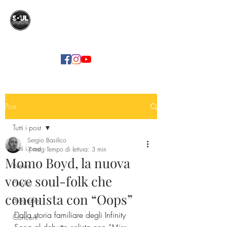
SOUL COLLECTION
Soul Food | Soul Mind
Post
Tutti i post
Sergio Basilico
Tutti i post
7 mag
Tempo di lettura: 3 min
Momo Boyd, la nuova
News
voce soul-folk che
Playlist
conquista con “Oops”
Biografie
Dalla storia familiare degli Infinity 
Concerti