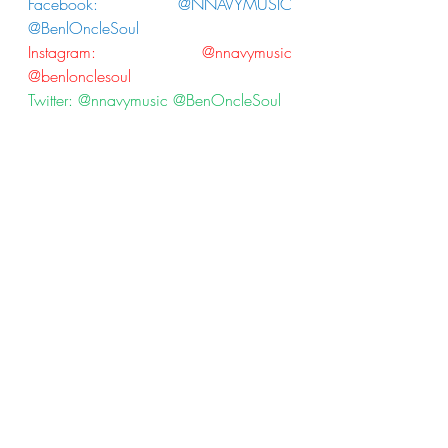
Facebook: @NNAVYMUSIC 
@BenlOncleSoul
Instagram: @nnavymusic 
@benlonclesoul
Twitter: @nnavymusic @BenOncleSoul
Ben L'Oncle Soul
NNAVY
News