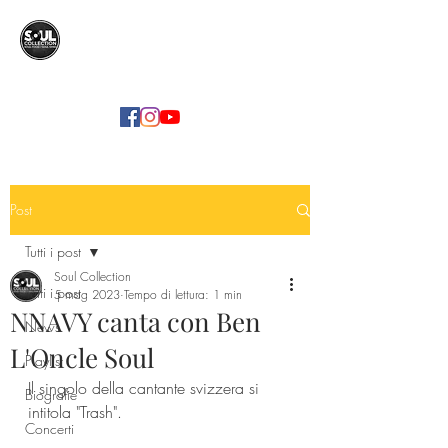
SOUL COLLECTION
Soul Food | Soul Mind
Post
Tutti i post
Soul Collection
Tutti i post
5 mag 2023
Tempo di lettura: 1 min
NNAVY canta con Ben
News
L'Oncle Soul
Playlist
Il singolo della cantante svizzera si 
Biografie
intitola "Trash".
Concerti